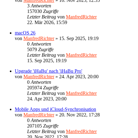
von
ManfredRichter
»
10. Nov 2025, 12:55
3
Antworten
157030
Zugriffe
Letzter Beitrag
von
ManfredRichter
22. Mär 2026, 15:59
macOS 26
von
ManfredRichter
»
15. Sep 2025, 19:19
0
Antworten
5079
Zugriffe
Letzter Beitrag
von
ManfredRichter
15. Sep 2025, 19:19
Upgrade 'iHaBu' nach 'iHaBu Pro'
von
ManfredRichter
»
24. Apr 2023, 20:00
0
Antworten
205974
Zugriffe
Letzter Beitrag
von
ManfredRichter
24. Apr 2023, 20:00
Mobile Apps und iCloud-Synchronisation
von
ManfredRichter
»
20. Nov 2022, 17:28
0
Antworten
207105
Zugriffe
Letzter Beitrag
von
ManfredRichter
20. Nov 2022, 17:28