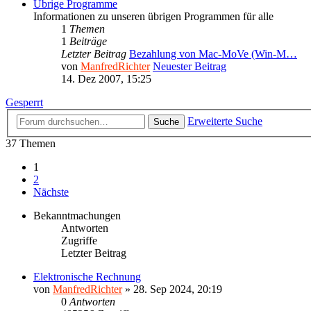
Übrige Programme
Informationen zu unseren übrigen Programmen für alle
1
Themen
1
Beiträge
Letzter Beitrag
Bezahlung von Mac-MoVe (Win-M…
von
ManfredRichter
Neuester Beitrag
14. Dez 2007, 15:25
Gesperrt
Erweiterte Suche
Suche
37 Themen
1
2
Nächste
Bekanntmachungen
Antworten
Zugriffe
Letzter Beitrag
Elektronische Rechnung
von
ManfredRichter
»
28. Sep 2024, 20:19
0
Antworten