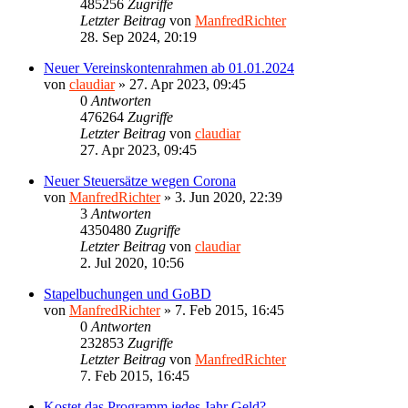
485256
Zugriffe
Letzter Beitrag
von
ManfredRichter
28. Sep 2024, 20:19
Neuer Vereinskontenrahmen ab 01.01.2024
von
claudiar
»
27. Apr 2023, 09:45
0
Antworten
476264
Zugriffe
Letzter Beitrag
von
claudiar
27. Apr 2023, 09:45
Neuer Steuersätze wegen Corona
von
ManfredRichter
»
3. Jun 2020, 22:39
3
Antworten
4350480
Zugriffe
Letzter Beitrag
von
claudiar
2. Jul 2020, 10:56
Stapelbuchungen und GoBD
von
ManfredRichter
»
7. Feb 2015, 16:45
0
Antworten
232853
Zugriffe
Letzter Beitrag
von
ManfredRichter
7. Feb 2015, 16:45
Kostet das Programm jedes Jahr Geld?