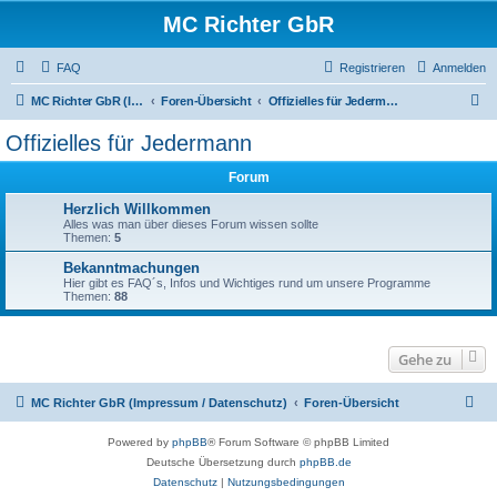
MC Richter GbR
FAQ
Registrieren
Anmelden
S
MC Richter GbR (Impressum / Datenschutz)
Foren-Übersicht
Offizielles für Jedermann
u
Offizielles für Jedermann
c
Forum
h
e
Herzlich Willkommen
Alles was man über dieses Forum wissen sollte
Themen:
5
Bekanntmachungen
Hier gibt es FAQ´s, Infos und Wichtiges rund um unsere Programme
Themen:
88
Gehe zu
MC Richter GbR (Impressum / Datenschutz)
Foren-Übersicht
Powered by
phpBB
® Forum Software © phpBB Limited
Deutsche Übersetzung durch
phpBB.de
Datenschutz
|
Nutzungsbedingungen