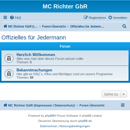
MC Richter GbR
FAQ
Registrieren
Anmelden
S
MC Richter GbR (Impressum / Datenschutz)
Foren-Übersicht
Offizielles für Jedermann
u
Offizielles für Jedermann
c
Forum
h
e
Herzlich Willkommen
Alles was man über dieses Forum wissen sollte
Themen:
5
Bekanntmachungen
Hier gibt es FAQ´s, Infos und Wichtiges rund um unsere Programme
Themen:
88
Gehe zu
MC Richter GbR (Impressum / Datenschutz)
Foren-Übersicht
Powered by
phpBB
® Forum Software © phpBB Limited
Deutsche Übersetzung durch
phpBB.de
Datenschutz
|
Nutzungsbedingungen