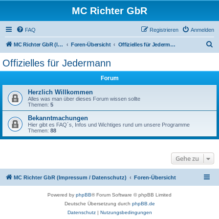
MC Richter GbR
FAQ
Registrieren
Anmelden
S
MC Richter GbR (Impressum / Datenschutz)
Foren-Übersicht
Offizielles für Jedermann
u
Offizielles für Jedermann
c
Forum
h
e
Herzlich Willkommen
Alles was man über dieses Forum wissen sollte
Themen:
5
Bekanntmachungen
Hier gibt es FAQ´s, Infos und Wichtiges rund um unsere Programme
Themen:
88
Gehe zu
MC Richter GbR (Impressum / Datenschutz)
Foren-Übersicht
Powered by
phpBB
® Forum Software © phpBB Limited
Deutsche Übersetzung durch
phpBB.de
Datenschutz
|
Nutzungsbedingungen