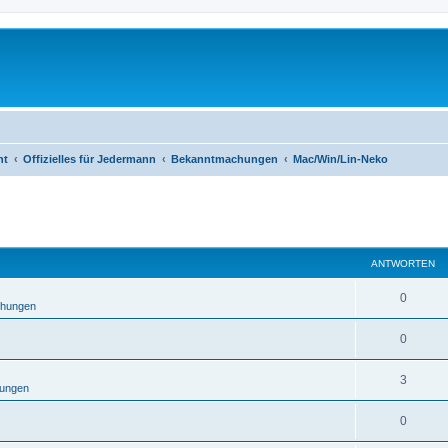
ht
Offizielles für Jedermann
Bekanntmachungen
Mac/Win/Lin-Neko
eiterte Suche
ANTWORTEN
0
hungen
0
3
ungen
0