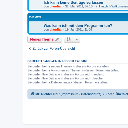
Ich kann keine Beiträge verfassen
von
claudiar
»
31. Mär 2011, 07:16
» in
Herzlich Willkommen
THEMEN
Was kann ich mit dem Programm tun?
von
claudiar
»
19. Jan 2011, 11:06
Neues Thema
Zurück zur Foren-Übersicht
BERECHTIGUNGEN IN DIESEM FORUM
Sie dürfen
keine
neuen Themen in diesem Forum erstellen.
Sie dürfen
keine
Antworten zu Themen in diesem Forum erstellen.
Sie dürfen Ihre Beiträge in diesem Forum
nicht
ändern.
Sie dürfen Ihre Beiträge in diesem Forum
nicht
löschen.
Sie dürfen
keine
Dateianhänge in diesem Forum erstellen.
MC Richter GbR (Impressum / Datenschutz)
Foren-Übersic