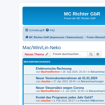
MC Richter GbR
Forum der MC Richter GbR
Schnellzugriff
FAQ
MC Richter GbR (Impressum / Datenschutz)
Foren-Übersic
Mac/Win/Lin-Neko
Suche
Erw
Neues Thema
BEKANNTMACHUNGEN
Elektronische Rechnung
von
ManfredRichter
»
28. Sep 2024, 20:19
» in
Bekanntmac
Neuer Vereinskontenrahmen ab 01.01.2024
von
claudiar
»
27. Apr 2023, 09:45
» in
Bekanntmachungen
Neuer Steuersätze wegen Corona
von
ManfredRichter
»
3. Jun 2020, 22:39
» in
Bekanntmach
Kostet das Programm jedes Jahr Geld?
von
claudiar
»
3. Feb 2012, 09:27
» in
Herzlich Willkommen