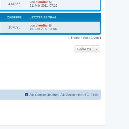
von
claudiar
414365
31. Mär 2011, 07:16
ZUGRIFFE
LETZTER BEITRAG
von
claudiar
167095
19. Jan 2011, 11:06
1 Thema • Seite
1
von
1
Gehe zu
Alle Cookies löschen
Alle Zeiten sind
UTC+01:00