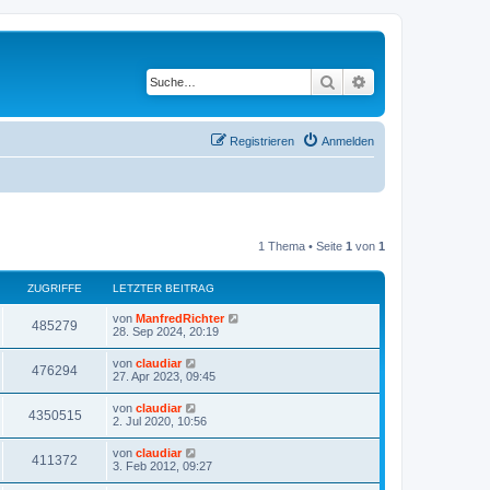
Suche
Erweiterte Suche
Registrieren
Anmelden
1 Thema • Seite
1
von
1
ZUGRIFFE
LETZTER BEITRAG
von
ManfredRichter
485279
28. Sep 2024, 20:19
von
claudiar
476294
27. Apr 2023, 09:45
von
claudiar
4350515
2. Jul 2020, 10:56
von
claudiar
411372
3. Feb 2012, 09:27