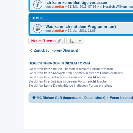
Ich kann keine Beiträge verfassen
von
claudiar
»
31. Mär 2011, 07:16
» in
Herzlich Willkommen
THEMEN
Was kann ich mit dem Programm tun?
von
claudiar
»
19. Jan 2011, 11:06
Neues Thema
Zurück zur Foren-Übersicht
BERECHTIGUNGEN IN DIESEM FORUM
Sie dürfen
keine
neuen Themen in diesem Forum erstellen.
Sie dürfen
keine
Antworten zu Themen in diesem Forum erstellen.
Sie dürfen Ihre Beiträge in diesem Forum
nicht
ändern.
Sie dürfen Ihre Beiträge in diesem Forum
nicht
löschen.
Sie dürfen
keine
Dateianhänge in diesem Forum erstellen.
MC Richter GbR (Impressum / Datenschutz)
Foren-Übersic