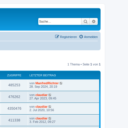
Suche
Erweiterte Suche
Registrieren
Anmelden
1 Thema • Seite
1
von
1
ZUGRIFFE
LETZTER BEITRAG
von
ManfredRichter
485253
28. Sep 2024, 20:19
von
claudiar
476262
27. Apr 2023, 09:45
von
claudiar
4350476
2. Jul 2020, 10:56
von
claudiar
411338
3. Feb 2012, 09:27