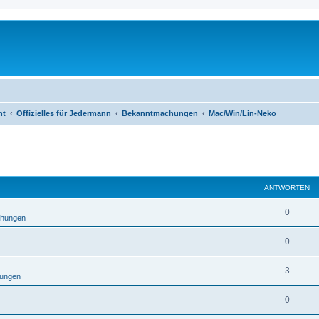
ht
Offizielles für Jedermann
Bekanntmachungen
Mac/Win/Lin-Neko
eiterte Suche
ANTWORTEN
0
hungen
0
3
ungen
0