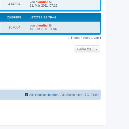
von
claudiar
414334
31. Mär 2011, 07:16
ZUGRIFFE
LETZTER BEITRAG
von
claudiar
167084
19. Jan 2011, 11:06
1 Thema • Seite
1
von
1
Gehe zu
Alle Cookies löschen
Alle Zeiten sind
UTC+01:00