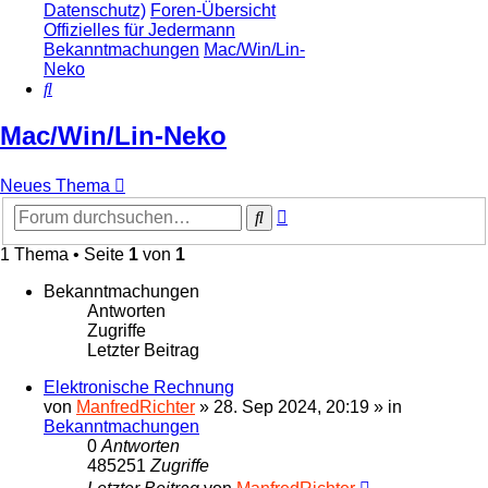
Datenschutz)
Foren-Übersicht
Offizielles für Jedermann
Bekanntmachungen
Mac/Win/Lin-
Neko
Suche
Mac/Win/Lin-Neko
Neues Thema
Erweiterte
Suche
Suche
1 Thema • Seite
1
von
1
Bekanntmachungen
Antworten
Zugriffe
Letzter Beitrag
Elektronische Rechnung
von
ManfredRichter
»
28. Sep 2024, 20:19
» in
Bekanntmachungen
0
Antworten
485251
Zugriffe