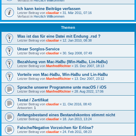
Verfasst in
Herzlich Willkommen
Ich kann keine Beiträge verfassen
Letzter Beitrag von
claudiar
«
31. Mär 2011, 07:16
Verfasst in
Herzlich Willkommen
Themen
Was ist das für eine Datei mit Endung .rsd ?
Letzter Beitrag von
claudiar
«
12. Jan 2010, 08:38
Unser Sorglos-Service
Letzter Beitrag von
claudiar
«
30. Sep 2008, 07:49
Bezahlung von Mac-HaBu (Win-HaBu, Lin-HaBu)
Letzter Beitrag von
ManfredRichter
«
15. Dez 2007, 18:13
Vorteile von Mac-HaBu, Win-HaBu und Lin-HaBu
Letzter Beitrag von
ManfredRichter
«
13. Dez 2007, 23:12
Sprache unserer Programme unte macOS / iOS
Letzter Beitrag von
ManfredRichter
«
28. Aug 2022, 17:06
Testat / Zertifikat
Letzter Beitrag von
claudiar
«
11. Okt 2016, 08:43
Antworten:
1
Anfangsbestand eines Bestandskontos stimmt nicht
Letzter Beitrag von
claudiar
«
18. Jun 2013, 13:24
Falsche/Negative Vorzeichen für Erlöse?
Letzter Beitrag von
claudiar
«
24. Feb 2011, 08:23