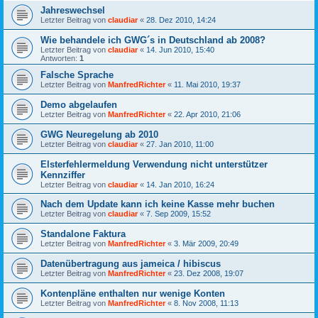
Jahreswechsel
Letzter Beitrag von
claudiar
«
28. Dez 2010, 14:24
Wie behandele ich GWG´s in Deutschland ab 2008?
Letzter Beitrag von
claudiar
«
14. Jun 2010, 15:40
Antworten:
1
Falsche Sprache
Letzter Beitrag von
ManfredRichter
«
11. Mai 2010, 19:37
Demo abgelaufen
Letzter Beitrag von
ManfredRichter
«
22. Apr 2010, 21:06
GWG Neuregelung ab 2010
Letzter Beitrag von
claudiar
«
27. Jan 2010, 11:00
Elsterfehlermeldung Verwendung nicht unterstützer
Kennziffer
Letzter Beitrag von
claudiar
«
14. Jan 2010, 16:24
Nach dem Update kann ich keine Kasse mehr buchen
Letzter Beitrag von
claudiar
«
7. Sep 2009, 15:52
Standalone Faktura
Letzter Beitrag von
ManfredRichter
«
3. Mär 2009, 20:49
Datenübertragung aus jameica / hibiscus
Letzter Beitrag von
ManfredRichter
«
23. Dez 2008, 19:07
Kontenpläne enthalten nur wenige Konten
Letzter Beitrag von
ManfredRichter
«
8. Nov 2008, 11:13