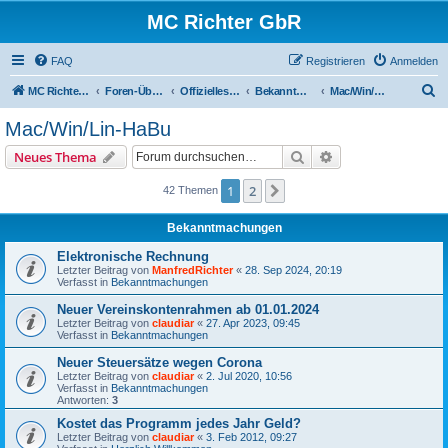
MC Richter GbR
FAQ
Registrieren
Anmelden
S
MC Richter GbR (Impressum / Datenschutz)
Foren-Übersicht
Offizielles für Jedermann
Bekanntmachungen
Mac/Win/Lin-HaBu
u
Mac/Win/Lin-HaBu
c
Suche
Erweiterte Suche
Neues Thema
h
e
1
2
Nächste
42 Themen
Bekanntmachungen
Elektronische Rechnung
Letzter Beitrag von
ManfredRichter
«
28. Sep 2024, 20:19
Verfasst in
Bekanntmachungen
Neuer Vereinskontenrahmen ab 01.01.2024
Letzter Beitrag von
claudiar
«
27. Apr 2023, 09:45
Verfasst in
Bekanntmachungen
Neuer Steuersätze wegen Corona
Letzter Beitrag von
claudiar
«
2. Jul 2020, 10:56
Verfasst in
Bekanntmachungen
Antworten:
3
Kostet das Programm jedes Jahr Geld?
Letzter Beitrag von
claudiar
«
3. Feb 2012, 09:27