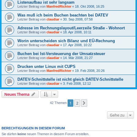
Listenaufbau ist sehr langsam
Letzter Beitrag von
ManfredRichter
«
18. Okt 2008, 16:25
Was muß ich beim Buchen beachten bei DATEV
Letzter Beitrag von
claudiar
«
30. Sep 2008, 07:58
Adresse im Rechnungslayout/Leerzeile Straße - Wohnort
Letzter Beitrag von
claudiar
«
18. Apr 2008, 10:11
Worin unterscheiden sich Bilanz und EÜ-Rechnung
Letzter Beitrag von
claudiar
«
17. Apr 2008, 10:22
Buchen bei Ist-Versteuerung der Umsatzsteuer
Letzter Beitrag von
claudiar
«
14. Mär 2008, 21:27
Drucken unter Linux mit CUPS
Letzter Beitrag von
ManfredRichter
«
19. Feb 2008, 20:26
DATEV-Schnittstelle ist nicht gleich DATEV-Schnittstelle
Letzter Beitrag von
claudiar
«
3. Feb 2008, 12:12
Neues Thema
1
2
Nächste
42 Themen
Gehe zu
BERECHTIGUNGEN IN DIESEM FORUM
Sie dürfen
keine
neuen Themen in diesem Forum erstellen.