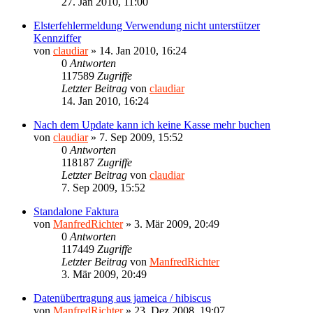
27. Jan 2010, 11:00
Elsterfehlermeldung Verwendung nicht unterstützer
Kennziffer
von
claudiar
»
14. Jan 2010, 16:24
0
Antworten
117589
Zugriffe
Letzter Beitrag
von
claudiar
14. Jan 2010, 16:24
Nach dem Update kann ich keine Kasse mehr buchen
von
claudiar
»
7. Sep 2009, 15:52
0
Antworten
118187
Zugriffe
Letzter Beitrag
von
claudiar
7. Sep 2009, 15:52
Standalone Faktura
von
ManfredRichter
»
3. Mär 2009, 20:49
0
Antworten
117449
Zugriffe
Letzter Beitrag
von
ManfredRichter
3. Mär 2009, 20:49
Datenübertragung aus jameica / hibiscus
von
ManfredRichter
»
23. Dez 2008, 19:07