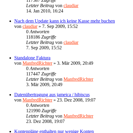
117587
Zugriffe
Letzter Beitrag
von
claudiar
14. Jan 2010, 16:24
Nach dem Update kann ich keine Kasse mehr buchen
von
claudiar
»
7. Sep 2009, 15:52
0
Antworten
118186
Zugriffe
Letzter Beitrag
von
claudiar
7. Sep 2009, 15:52
Standalone Faktura
von
ManfredRichter
»
3. Mär 2009, 20:49
0
Antworten
117447
Zugriffe
Letzter Beitrag
von
ManfredRichter
3. Mär 2009, 20:49
Datenübertragung aus jameica / hibiscus
von
ManfredRichter
»
23. Dez 2008, 19:07
0
Antworten
121990
Zugriffe
Letzter Beitrag
von
ManfredRichter
23. Dez 2008, 19:07
Kontenpläne enthalten nur wenige Konten