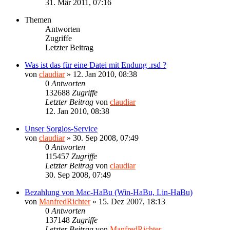
31. Mär 2011, 07:16
Themen
Antworten
Zugriffe
Letzter Beitrag
Was ist das für eine Datei mit Endung .rsd ?
von
claudiar
»
12. Jan 2010, 08:38
0
Antworten
132688
Zugriffe
Letzter Beitrag
von
claudiar
12. Jan 2010, 08:38
Unser Sorglos-Service
von
claudiar
»
30. Sep 2008, 07:49
0
Antworten
115457
Zugriffe
Letzter Beitrag
von
claudiar
30. Sep 2008, 07:49
Bezahlung von Mac-HaBu (Win-HaBu, Lin-HaBu)
von
ManfredRichter
»
15. Dez 2007, 18:13
0
Antworten
137148
Zugriffe
Letzter Beitrag
von
ManfredRichter