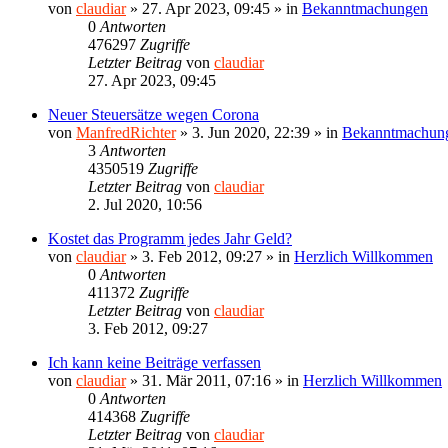
von
claudiar
»
27. Apr 2023, 09:45
» in
Bekanntmachungen
0
Antworten
476297
Zugriffe
Letzter Beitrag
von
claudiar
27. Apr 2023, 09:45
Neuer Steuersätze wegen Corona
von
ManfredRichter
»
3. Jun 2020, 22:39
» in
Bekanntmachun
3
Antworten
4350519
Zugriffe
Letzter Beitrag
von
claudiar
2. Jul 2020, 10:56
Kostet das Programm jedes Jahr Geld?
von
claudiar
»
3. Feb 2012, 09:27
» in
Herzlich Willkommen
0
Antworten
411372
Zugriffe
Letzter Beitrag
von
claudiar
3. Feb 2012, 09:27
Ich kann keine Beiträge verfassen
von
claudiar
»
31. Mär 2011, 07:16
» in
Herzlich Willkommen
0
Antworten
414368
Zugriffe
Letzter Beitrag
von
claudiar