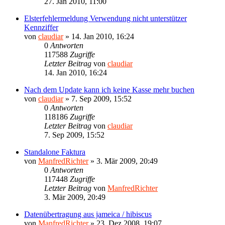
27. Jan 2010, 11:00
Elsterfehlermeldung Verwendung nicht unterstützer
Kennziffer
von
claudiar
»
14. Jan 2010, 16:24
0
Antworten
117588
Zugriffe
Letzter Beitrag
von
claudiar
14. Jan 2010, 16:24
Nach dem Update kann ich keine Kasse mehr buchen
von
claudiar
»
7. Sep 2009, 15:52
0
Antworten
118186
Zugriffe
Letzter Beitrag
von
claudiar
7. Sep 2009, 15:52
Standalone Faktura
von
ManfredRichter
»
3. Mär 2009, 20:49
0
Antworten
117448
Zugriffe
Letzter Beitrag
von
ManfredRichter
3. Mär 2009, 20:49
Datenübertragung aus jameica / hibiscus
von
ManfredRichter
»
23. Dez 2008, 19:07