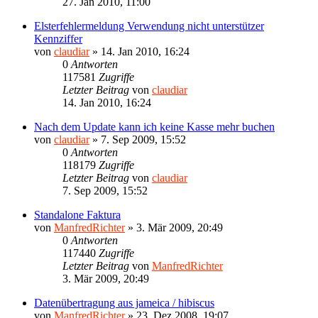
27. Jan 2010, 11:00
Elsterfehlermeldung Verwendung nicht unterstützer
Kennziffer
von
claudiar
»
14. Jan 2010, 16:24
0
Antworten
117581
Zugriffe
Letzter Beitrag
von
claudiar
14. Jan 2010, 16:24
Nach dem Update kann ich keine Kasse mehr buchen
von
claudiar
»
7. Sep 2009, 15:52
0
Antworten
118179
Zugriffe
Letzter Beitrag
von
claudiar
7. Sep 2009, 15:52
Standalone Faktura
von
ManfredRichter
»
3. Mär 2009, 20:49
0
Antworten
117440
Zugriffe
Letzter Beitrag
von
ManfredRichter
3. Mär 2009, 20:49
Datenübertragung aus jameica / hibiscus
von
ManfredRichter
»
23. Dez 2008, 19:07