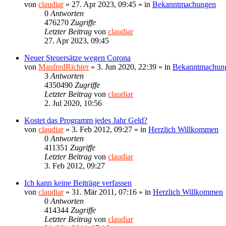
von
claudiar
»
27. Apr 2023, 09:45
» in
Bekanntmachungen
0
Antworten
476270
Zugriffe
Letzter Beitrag
von
claudiar
27. Apr 2023, 09:45
Neuer Steuersätze wegen Corona
von
ManfredRichter
»
3. Jun 2020, 22:39
» in
Bekanntmachun
3
Antworten
4350490
Zugriffe
Letzter Beitrag
von
claudiar
2. Jul 2020, 10:56
Kostet das Programm jedes Jahr Geld?
von
claudiar
»
3. Feb 2012, 09:27
» in
Herzlich Willkommen
0
Antworten
411351
Zugriffe
Letzter Beitrag
von
claudiar
3. Feb 2012, 09:27
Ich kann keine Beiträge verfassen
von
claudiar
»
31. Mär 2011, 07:16
» in
Herzlich Willkommen
0
Antworten
414344
Zugriffe
Letzter Beitrag
von
claudiar