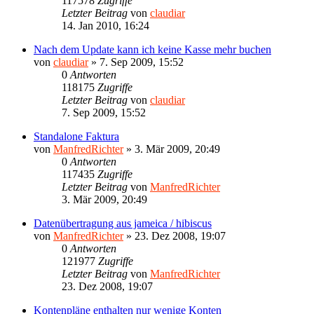
117578
Zugriffe
Letzter Beitrag
von
claudiar
14. Jan 2010, 16:24
Nach dem Update kann ich keine Kasse mehr buchen
von
claudiar
»
7. Sep 2009, 15:52
0
Antworten
118175
Zugriffe
Letzter Beitrag
von
claudiar
7. Sep 2009, 15:52
Standalone Faktura
von
ManfredRichter
»
3. Mär 2009, 20:49
0
Antworten
117435
Zugriffe
Letzter Beitrag
von
ManfredRichter
3. Mär 2009, 20:49
Datenübertragung aus jameica / hibiscus
von
ManfredRichter
»
23. Dez 2008, 19:07
0
Antworten
121977
Zugriffe
Letzter Beitrag
von
ManfredRichter
23. Dez 2008, 19:07
Kontenpläne enthalten nur wenige Konten