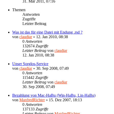
31. Mär 2011, 07:16
Themen
Antworten
Zugriffe
Letzter Beitrag
Was ist das für eine Datei mit Endung .rsd ?
von
claudiar
»
12. Jan 2010, 08:38
0
Antworten
132674
Zugriffe
Letzter Beitrag
von
claudiar
12. Jan 2010, 08:38
Unser Sorglos-Service
von
claudiar
»
30. Sep 2008, 07:49
0
Antworten
115442
Zugriffe
Letzter Beitrag
von
claudiar
30. Sep 2008, 07:49
Bezahlung von Mac-HaBu (Win-HaBu, Lin-HaBu)
von
ManfredRichter
»
15. Dez 2007, 18:13
0
Antworten
137133
Zugriffe
Letzter Beitrag
von
ManfredRichter