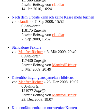
117580
Zugriffe
Letzter Beitrag
von
claudiar
14. Jan 2010, 16:24
Nach dem Update kann ich keine Kasse mehr buchen
von
claudiar
»
7. Sep 2009, 15:52
0
Antworten
118175
Zugriffe
Letzter Beitrag
von
claudiar
7. Sep 2009, 15:52
Standalone Faktura
von
ManfredRichter
»
3. Mär 2009, 20:49
0
Antworten
117436
Zugriffe
Letzter Beitrag
von
ManfredRichter
3. Mär 2009, 20:49
Datenübertragung aus jameica / hibiscus
von
ManfredRichter
»
23. Dez 2008, 19:07
0
Antworten
121977
Zugriffe
Letzter Beitrag
von
ManfredRichter
23. Dez 2008, 19:07
Kontenpläne enthalten nur wenige Konten