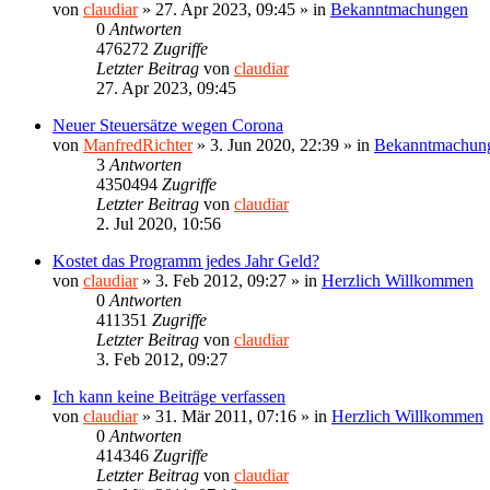
von
claudiar
»
27. Apr 2023, 09:45
» in
Bekanntmachungen
0
Antworten
476272
Zugriffe
Letzter Beitrag
von
claudiar
27. Apr 2023, 09:45
Neuer Steuersätze wegen Corona
von
ManfredRichter
»
3. Jun 2020, 22:39
» in
Bekanntmachun
3
Antworten
4350494
Zugriffe
Letzter Beitrag
von
claudiar
2. Jul 2020, 10:56
Kostet das Programm jedes Jahr Geld?
von
claudiar
»
3. Feb 2012, 09:27
» in
Herzlich Willkommen
0
Antworten
411351
Zugriffe
Letzter Beitrag
von
claudiar
3. Feb 2012, 09:27
Ich kann keine Beiträge verfassen
von
claudiar
»
31. Mär 2011, 07:16
» in
Herzlich Willkommen
0
Antworten
414346
Zugriffe
Letzter Beitrag
von
claudiar