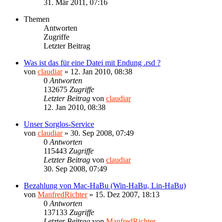
31. Mär 2011, 07:16
Themen
Antworten
Zugriffe
Letzter Beitrag
Was ist das für eine Datei mit Endung .rsd ?
von
claudiar
»
12. Jan 2010, 08:38
0
Antworten
132675
Zugriffe
Letzter Beitrag
von
claudiar
12. Jan 2010, 08:38
Unser Sorglos-Service
von
claudiar
»
30. Sep 2008, 07:49
0
Antworten
115443
Zugriffe
Letzter Beitrag
von
claudiar
30. Sep 2008, 07:49
Bezahlung von Mac-HaBu (Win-HaBu, Lin-HaBu)
von
ManfredRichter
»
15. Dez 2007, 18:13
0
Antworten
137133
Zugriffe
Letzter Beitrag
von
ManfredRichter