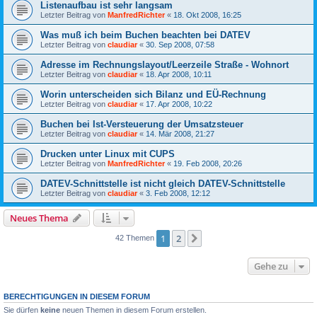
Listenaufbau ist sehr langsam
Letzter Beitrag von
ManfredRichter
«
18. Okt 2008, 16:25
Was muß ich beim Buchen beachten bei DATEV
Letzter Beitrag von
claudiar
«
30. Sep 2008, 07:58
Adresse im Rechnungslayout/Leerzeile Straße - Wohnort
Letzter Beitrag von
claudiar
«
18. Apr 2008, 10:11
Worin unterscheiden sich Bilanz und EÜ-Rechnung
Letzter Beitrag von
claudiar
«
17. Apr 2008, 10:22
Buchen bei Ist-Versteuerung der Umsatzsteuer
Letzter Beitrag von
claudiar
«
14. Mär 2008, 21:27
Drucken unter Linux mit CUPS
Letzter Beitrag von
ManfredRichter
«
19. Feb 2008, 20:26
DATEV-Schnittstelle ist nicht gleich DATEV-Schnittstelle
Letzter Beitrag von
claudiar
«
3. Feb 2008, 12:12
Neues Thema
1
2
Nächste
42 Themen
Gehe zu
BERECHTIGUNGEN IN DIESEM FORUM
Sie dürfen
keine
neuen Themen in diesem Forum erstellen.