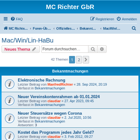
MC Richter GbR
FAQ
Registrieren
Anmelden
S
MC Richter GbR (Impressum / Datenschutz)
Foren-Übersicht
Offizielles für Jedermann
Bekanntmachungen
Mac/Win/Lin-HaBu
u
Mac/Win/Lin-HaBu
c
Suche
Erweiterte Suche
Neues Thema
h
e
1
2
Nächste
42 Themen
Bekanntmachungen
Elektronische Rechnung
Letzter Beitrag von
ManfredRichter
«
28. Sep 2024, 20:19
Verfasst in
Bekanntmachungen
Neuer Vereinskontenrahmen ab 01.01.2024
Letzter Beitrag von
claudiar
«
27. Apr 2023, 09:45
Verfasst in
Bekanntmachungen
Neuer Steuersätze wegen Corona
Letzter Beitrag von
claudiar
«
2. Jul 2020, 10:56
Verfasst in
Bekanntmachungen
Antworten:
3
Kostet das Programm jedes Jahr Geld?
Letzter Beitrag von
claudiar
«
3. Feb 2012, 09:27