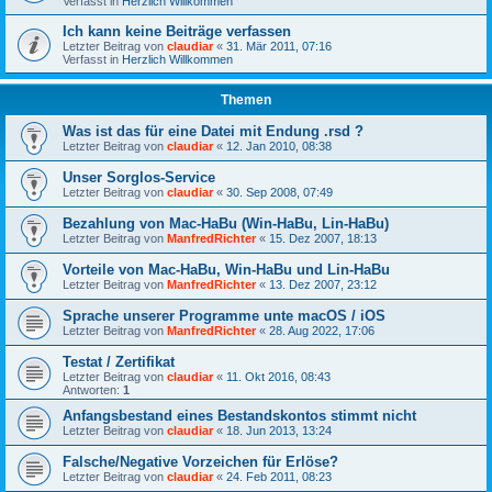
Verfasst in
Herzlich Willkommen
Ich kann keine Beiträge verfassen
Letzter Beitrag von
claudiar
«
31. Mär 2011, 07:16
Verfasst in
Herzlich Willkommen
Themen
Was ist das für eine Datei mit Endung .rsd ?
Letzter Beitrag von
claudiar
«
12. Jan 2010, 08:38
Unser Sorglos-Service
Letzter Beitrag von
claudiar
«
30. Sep 2008, 07:49
Bezahlung von Mac-HaBu (Win-HaBu, Lin-HaBu)
Letzter Beitrag von
ManfredRichter
«
15. Dez 2007, 18:13
Vorteile von Mac-HaBu, Win-HaBu und Lin-HaBu
Letzter Beitrag von
ManfredRichter
«
13. Dez 2007, 23:12
Sprache unserer Programme unte macOS / iOS
Letzter Beitrag von
ManfredRichter
«
28. Aug 2022, 17:06
Testat / Zertifikat
Letzter Beitrag von
claudiar
«
11. Okt 2016, 08:43
Antworten:
1
Anfangsbestand eines Bestandskontos stimmt nicht
Letzter Beitrag von
claudiar
«
18. Jun 2013, 13:24
Falsche/Negative Vorzeichen für Erlöse?
Letzter Beitrag von
claudiar
«
24. Feb 2011, 08:23