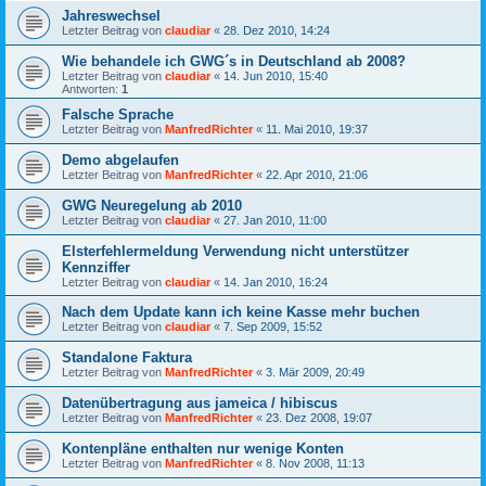
Jahreswechsel
Letzter Beitrag von
claudiar
«
28. Dez 2010, 14:24
Wie behandele ich GWG´s in Deutschland ab 2008?
Letzter Beitrag von
claudiar
«
14. Jun 2010, 15:40
Antworten:
1
Falsche Sprache
Letzter Beitrag von
ManfredRichter
«
11. Mai 2010, 19:37
Demo abgelaufen
Letzter Beitrag von
ManfredRichter
«
22. Apr 2010, 21:06
GWG Neuregelung ab 2010
Letzter Beitrag von
claudiar
«
27. Jan 2010, 11:00
Elsterfehlermeldung Verwendung nicht unterstützer
Kennziffer
Letzter Beitrag von
claudiar
«
14. Jan 2010, 16:24
Nach dem Update kann ich keine Kasse mehr buchen
Letzter Beitrag von
claudiar
«
7. Sep 2009, 15:52
Standalone Faktura
Letzter Beitrag von
ManfredRichter
«
3. Mär 2009, 20:49
Datenübertragung aus jameica / hibiscus
Letzter Beitrag von
ManfredRichter
«
23. Dez 2008, 19:07
Kontenpläne enthalten nur wenige Konten
Letzter Beitrag von
ManfredRichter
«
8. Nov 2008, 11:13