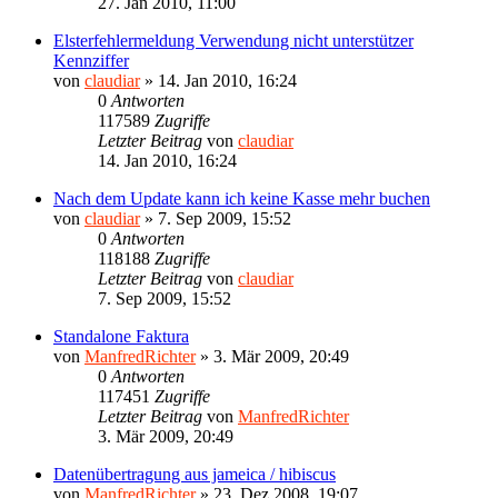
27. Jan 2010, 11:00
Elsterfehlermeldung Verwendung nicht unterstützer
Kennziffer
von
claudiar
»
14. Jan 2010, 16:24
0
Antworten
117589
Zugriffe
Letzter Beitrag
von
claudiar
14. Jan 2010, 16:24
Nach dem Update kann ich keine Kasse mehr buchen
von
claudiar
»
7. Sep 2009, 15:52
0
Antworten
118188
Zugriffe
Letzter Beitrag
von
claudiar
7. Sep 2009, 15:52
Standalone Faktura
von
ManfredRichter
»
3. Mär 2009, 20:49
0
Antworten
117451
Zugriffe
Letzter Beitrag
von
ManfredRichter
3. Mär 2009, 20:49
Datenübertragung aus jameica / hibiscus
von
ManfredRichter
»
23. Dez 2008, 19:07