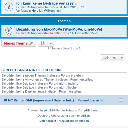
Ich kann keine Beiträge verfassen
Letzter Beitrag von
claudiar
«
31. Mär 2011, 07:16
Verfasst in
Herzlich Willkommen
Themen
Bezahlung von Mac-MoVe (Win-MoVe, Lin-MoVe)
Letzter Beitrag von
ManfredRichter
«
14. Dez 2007, 15:25
Neues Thema
1 Thema • Seite
1
von
1
Gehe zu
BERECHTIGUNGEN IN DIESEM FORUM
Sie dürfen
keine
neuen Themen in diesem Forum erstellen.
Sie dürfen
keine
Antworten zu Themen in diesem Forum erstellen.
Sie dürfen Ihre Beiträge in diesem Forum
nicht
ändern.
Sie dürfen Ihre Beiträge in diesem Forum
nicht
löschen.
Sie dürfen
keine
Dateianhänge in diesem Forum erstellen.
MC Richter GbR (Impressum / Datenschutz)
Foren-Übersicht
Powered by
phpBB
® Forum Software © phpBB Limited
Deutsche Übersetzung durch
phpBB.de
Datenschutz
|
Nutzungsbedingungen