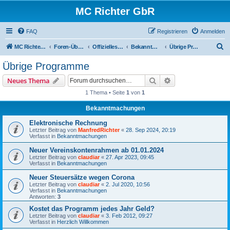
MC Richter GbR
FAQ
Registrieren
Anmelden
S
MC Richter GbR (Impressum / Datenschutz)
Foren-Übersicht
Offizielles für Jedermann
Bekanntmachungen
Übrige Programme
u
Übrige Programme
c
Suche
Erweiterte Suche
Neues Thema
h
1 Thema • Seite
1
von
1
e
Bekanntmachungen
Elektronische Rechnung
Letzter Beitrag von
ManfredRichter
«
28. Sep 2024, 20:19
Verfasst in
Bekanntmachungen
Neuer Vereinskontenrahmen ab 01.01.2024
Letzter Beitrag von
claudiar
«
27. Apr 2023, 09:45
Verfasst in
Bekanntmachungen
Neuer Steuersätze wegen Corona
Letzter Beitrag von
claudiar
«
2. Jul 2020, 10:56
Verfasst in
Bekanntmachungen
Antworten:
3
Kostet das Programm jedes Jahr Geld?
Letzter Beitrag von
claudiar
«
3. Feb 2012, 09:27
Verfasst in
Herzlich Willkommen