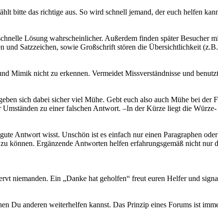
hlt bitte das richtige aus. So wird schnell jemand, der euch helfen kann
 schnelle Lösung wahrscheinlicher. Außerdem finden später Besucher mi
n und Satzzeichen, sowie Großschrift stören die Übersichtlichkeit (
und Mimik nicht zu erkennen. Vermeidet Missverständnisse und benutzt
geben sich dabei sicher viel Mühe. Gebt euch also auch Mühe bei der 
Umständen zu einer falschen Antwort. –In der Kürze liegt die Würze-
e gute Antwort wisst. Unschön ist es einfach nur einen Paragraphen od
en zu können. Ergänzende Antworten helfen erfahrungsgemäß nicht nur
 nervt niemanden. Ein „Danke hat geholfen“ freut euren Helfer und signal
nen Du anderen weiterhelfen kannst. Das Prinzip eines Forums ist im