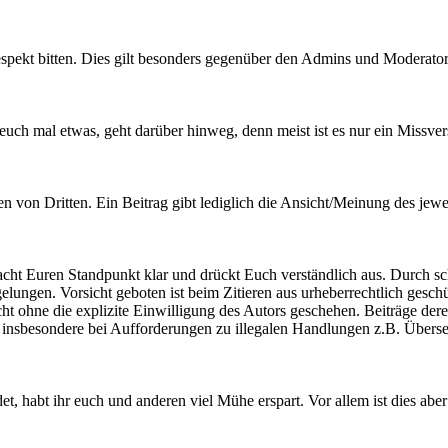
pekt bitten. Dies gilt besonders gegenüber den Admins und Moderatoren
uch mal etwas, geht darüber hinweg, denn meist ist es nur ein Missvers
von Dritten. Ein Beitrag gibt lediglich die Ansicht/Meinung des jewei
 Macht Euren Standpunkt klar und drückt Euch verständlich aus. Durch 
elungen. Vorsicht geboten ist beim Zitieren aus urheberrechtlich gesch
t ohne die explizite Einwilligung des Autors geschehen. Beiträge deren 
 gilt insbesondere bei Aufforderungen zu illegalen Handlungen z.B. Ü
et, habt ihr euch und anderen viel Mühe erspart. Vor allem ist dies abe