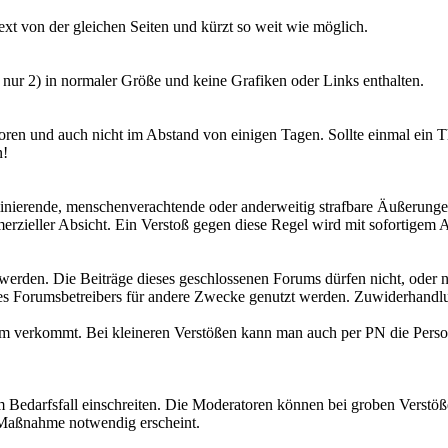
ext von der gleichen Seiten und kürzt so weit wie möglich.
 nur 2) in normaler Größe und keine Grafiken oder Links enthalten.
Foren und auch nicht im Abstand von einigen Tagen. Sollte einmal ein T
n!
inierende, menschenverachtende oder anderweitig strafbare Äußerungen
eller Absicht. Ein Verstoß gegen diese Regel wird mit sofortigem Au
werden. Die Beiträge dieses geschlossenen Forums dürfen nicht, oder 
des Forumsbetreibers für andere Zwecke genutzt werden. Zuwiderhandlun
ttform verkommt. Bei kleineren Verstößen kann man auch per PN die Per
m Bedarfsfall einschreiten. Die Moderatoren können bei groben Verst
e Maßnahme notwendig erscheint.