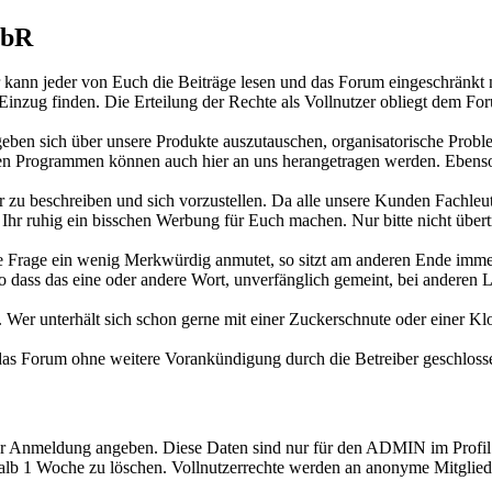
GbR
r kann jeder von Euch die Beiträge lesen und das Forum eingeschränkt n
Einzug finden. Die Erteilung der Rechte als Vollnutzer obliegt dem For
ben sich über unsere Produkte auszutauschen, organisatorische Probl
en Programmen können auch hier an uns herangetragen werden. Ebenso 
u beschreiben und sich vorzustellen. Da alle unsere Kunden Fachleute 
hr ruhig ein bisschen Werbung für Euch machen. Nur bitte nicht übert
ere Frage ein wenig Merkwürdig anmutet, so sitzt am anderen Ende imm
o dass das eine oder andere Wort, unverfänglich gemeint, bei anderen
Wer unterhält sich schon gerne mit einer Zuckerschnute oder einer Klo
das Forum ohne weitere Vorankündigung durch die Betreiber geschloss
er Anmeldung angeben. Diese Daten sind nur für den ADMIN im Profil 
alb 1 Woche zu löschen. Vollnutzerrechte werden an anonyme Mitglied