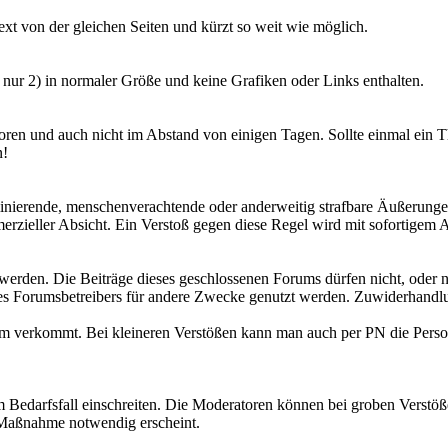
ext von der gleichen Seiten und kürzt so weit wie möglich.
 nur 2) in normaler Größe und keine Grafiken oder Links enthalten.
Foren und auch nicht im Abstand von einigen Tagen. Sollte einmal ein T
n!
inierende, menschenverachtende oder anderweitig strafbare Äußerungen
eller Absicht. Ein Verstoß gegen diese Regel wird mit sofortigem Au
werden. Die Beiträge dieses geschlossenen Forums dürfen nicht, oder 
des Forumsbetreibers für andere Zwecke genutzt werden. Zuwiderhandlun
ttform verkommt. Bei kleineren Verstößen kann man auch per PN die Per
m Bedarfsfall einschreiten. Die Moderatoren können bei groben Verst
e Maßnahme notwendig erscheint.