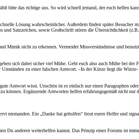
hlt bitte das richtige aus. So wird schnell jemand, der euch helfen kann
 schnelle Lösung wahrscheinlicher. Außerdem finden später Besucher mi
n und Satzzeichen, sowie Großschrift stören die Übersichtlichkeit (
und Mimik nicht zu erkennen. Vermeidet Missverständnisse und benutzt
geben sich dabei sicher viel Mühe. Gebt euch also auch Mühe bei der 
Umständen zu einer falschen Antwort. –In der Kürze liegt die Würze-
e gute Antwort wisst. Unschön ist es einfach nur einen Paragraphen od
en zu können. Ergänzende Antworten helfen erfahrungsgemäß nicht nur
 nervt niemanden. Ein „Danke hat geholfen“ freut euren Helfer und signal
nen Du anderen weiterhelfen kannst. Das Prinzip eines Forums ist im