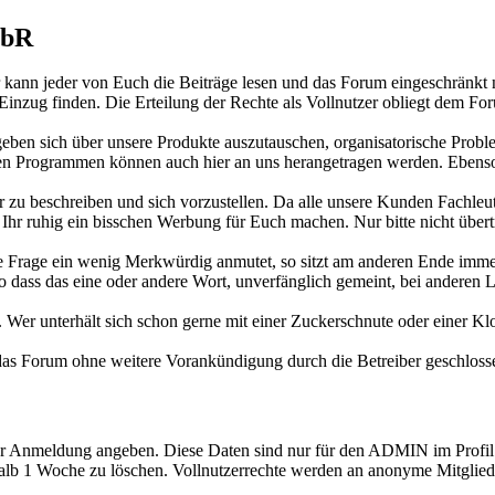
GbR
r kann jeder von Euch die Beiträge lesen und das Forum eingeschränkt n
Einzug finden. Die Erteilung der Rechte als Vollnutzer obliegt dem For
ben sich über unsere Produkte auszutauschen, organisatorische Probl
en Programmen können auch hier an uns herangetragen werden. Ebenso 
u beschreiben und sich vorzustellen. Da alle unsere Kunden Fachleute 
hr ruhig ein bisschen Werbung für Euch machen. Nur bitte nicht übert
ere Frage ein wenig Merkwürdig anmutet, so sitzt am anderen Ende imm
o dass das eine oder andere Wort, unverfänglich gemeint, bei anderen
Wer unterhält sich schon gerne mit einer Zuckerschnute oder einer Klo
das Forum ohne weitere Vorankündigung durch die Betreiber geschloss
er Anmeldung angeben. Diese Daten sind nur für den ADMIN im Profil 
alb 1 Woche zu löschen. Vollnutzerrechte werden an anonyme Mitglied