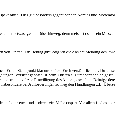
pekt bitten. Dies gilt besonders gegenüber den Admins und Moderatoren
uch mal etwas, geht darüber hinweg, denn meist ist es nur ein Missvers
von Dritten. Ein Beitrag gibt lediglich die Ansicht/Meinung des jewei
 Macht Euren Standpunkt klar und drückt Euch verständlich aus. Durch 
elungen. Vorsicht geboten ist beim Zitieren aus urheberrechtlich gesch
t ohne die explizite Einwilligung des Autors geschehen. Beiträge deren 
 gilt insbesondere bei Aufforderungen zu illegalen Handlungen z.B. Ü
et, habt ihr euch und anderen viel Mühe erspart. Vor allem ist dies abe