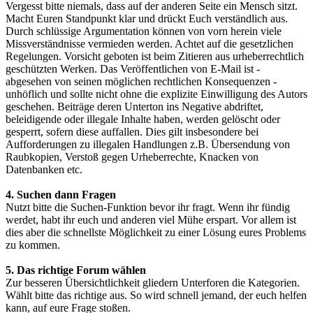
Vergesst bitte niemals, dass auf der anderen Seite ein Mensch sitzt.
Macht Euren Standpunkt klar und drückt Euch verständlich aus.
Durch schlüssige Argumentation können von vorn herein viele
Missverständnisse vermieden werden. Achtet auf die gesetzlichen
Regelungen. Vorsicht geboten ist beim Zitieren aus urheberrechtlich
geschützten Werken. Das Veröffentlichen von E-Mail ist -
abgesehen von seinen möglichen rechtlichen Konsequenzen -
unhöflich und sollte nicht ohne die explizite Einwilligung des Autors
geschehen. Beiträge deren Unterton ins Negative abdriftet,
beleidigende oder illegale Inhalte haben, werden gelöscht oder
gesperrt, sofern diese auffallen. Dies gilt insbesondere bei
Aufforderungen zu illegalen Handlungen z.B. Übersendung von
Raubkopien, Verstoß gegen Urheberrechte, Knacken von
Datenbanken etc.
4. Suchen dann Fragen
Nutzt bitte die Suchen-Funktion bevor ihr fragt. Wenn ihr fündig
werdet, habt ihr euch und anderen viel Mühe erspart. Vor allem ist
dies aber die schnellste Möglichkeit zu einer Lösung eures Problems
zu kommen.
5. Das richtige Forum wählen
Zur besseren Übersichtlichkeit gliedern Unterforen die Kategorien.
Wählt bitte das richtige aus. So wird schnell jemand, der euch helfen
kann, auf eure Frage stoßen.