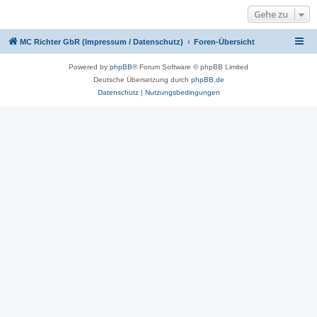
Gehe zu
MC Richter GbR (Impressum / Datenschutz)
Foren-Übersicht
Powered by
phpBB
® Forum Software © phpBB Limited
Deutsche Übersetzung durch
phpBB.de
Datenschutz
|
Nutzungsbedingungen