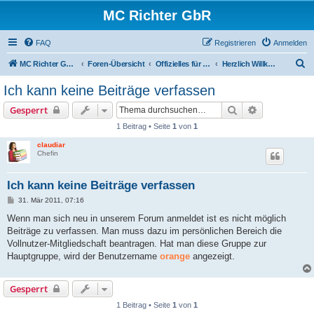
MC Richter GbR
FAQ
Registrieren
Anmelden
S
MC Richter GbR (Impressum / Datenschutz)
Foren-Übersicht
Offizielles für Jedermann
Herzlich Willkommen
u
Ich kann keine Beiträge verfassen
c
Suche
Erweiterte S
Gesperrt
h
1 Beitrag • Seite
1
von
1
e
claudiar
Chefin
Ich kann keine Beiträge verfassen
B
31. Mär 2011, 07:16
e
i
Wenn man sich neu in unserem Forum anmeldet ist es nicht möglich
t
Beiträge zu verfassen. Man muss dazu im persönlichen Bereich die
r
a
Vollnutzer-Mitgliedschaft beantragen. Hat man diese Gruppe zur
g
Hauptgruppe, wird der Benutzername
orange
angezeigt.
Gesperrt
1 Beitrag • Seite
1
von
1