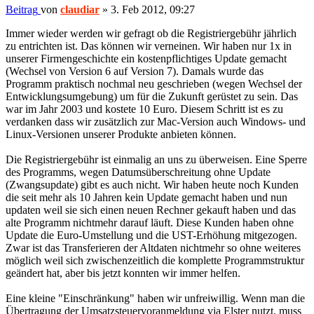
Beitrag
von
claudiar
»
3. Feb 2012, 09:27
Immer wieder werden wir gefragt ob die Registriergebühr jährlich
zu entrichten ist. Das können wir verneinen. Wir haben nur 1x in
unserer Firmengeschichte ein kostenpflichtiges Update gemacht
(Wechsel von Version 6 auf Version 7). Damals wurde das
Programm praktisch nochmal neu geschrieben (wegen Wechsel der
Entwicklungsumgebung) um für die Zukunft gerüstet zu sein. Das
war im Jahr 2003 und kostete 10 Euro. Diesem Schritt ist es zu
verdanken dass wir zusätzlich zur Mac-Version auch Windows- und
Linux-Versionen unserer Produkte anbieten können.
Die Registriergebühr ist einmalig an uns zu überweisen. Eine Sperre
des Programms, wegen Datumsüberschreitung ohne Update
(Zwangsupdate) gibt es auch nicht. Wir haben heute noch Kunden
die seit mehr als 10 Jahren kein Update gemacht haben und nun
updaten weil sie sich einen neuen Rechner gekauft haben und das
alte Programm nichtmehr darauf läuft. Diese Kunden haben ohne
Update die Euro-Umstellung und die UST-Erhöhung mitgezogen.
Zwar ist das Transferieren der Altdaten nichtmehr so ohne weiteres
möglich weil sich zwischenzeitlich die komplette Programmstruktur
geändert hat, aber bis jetzt konnten wir immer helfen.
Eine kleine "Einschränkung" haben wir unfreiwillig. Wenn man die
Übertragung der Umsatzsteuervoranmeldung via Elster nutzt, muss