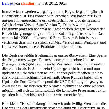
Beitrag
von
claudiar
»
3. Feb 2012, 09:27
Immer wieder werden wir gefragt ob die Registriergebühr jährlich
zu entrichten ist. Das können wir verneinen. Wir haben nur 1x in
unserer Firmengeschichte ein kostenpflichtiges Update gemacht
(Wechsel von Version 6 auf Version 7). Damals wurde das
Programm praktisch nochmal neu geschrieben (wegen Wechsel der
Entwicklungsumgebung) um für die Zukunft gerüstet zu sein. Das
war im Jahr 2003 und kostete 10 Euro. Diesem Schritt ist es zu
verdanken dass wir zusätzlich zur Mac-Version auch Windows- und
Linux-Versionen unserer Produkte anbieten können.
Die Registriergebühr ist einmalig an uns zu überweisen. Eine Sperre
des Programms, wegen Datumsüberschreitung ohne Update
(Zwangsupdate) gibt es auch nicht. Wir haben heute noch Kunden
die seit mehr als 10 Jahren kein Update gemacht haben und nun
updaten weil sie sich einen neuen Rechner gekauft haben und das
alte Programm nichtmehr darauf läuft. Diese Kunden haben ohne
Update die Euro-Umstellung und die UST-Erhöhung mitgezogen.
Zwar ist das Transferieren der Altdaten nichtmehr so ohne weiteres
möglich weil sich zwischenzeitlich die komplette Programmstruktur
geändert hat, aber bis jetzt konnten wir immer helfen.
Eine kleine "Einschränkung" haben wir unfreiwillig. Wenn man die
Übertragung der Umsatzsteuervoranmeldung via Elster nutzt, muss