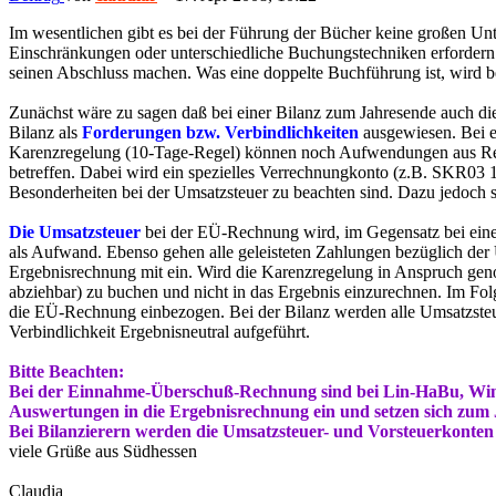
Im wesentlichen gibt es bei der Führung der Bücher keine großen Unte
Einschränkungen oder unterschiedliche Buchungstechniken erfordern
seinen Abschluss machen. Was eine doppelte Buchführung ist, wird bere
Zunächst wäre zu sagen daß bei einer Bilanz zum Jahresende auch die
Bilanz als
Forderungen bzw. Verbindlichkeiten
ausgewiesen. Bei e
Karenzregelung (10-Tage-Regel) können noch Aufwendungen aus Rech
betreffen. Dabei wird ein spezielles Verrechnungkonto (z.B. SKR03
Besonderheiten bei der Umsatzsteuer zu beachten sind. Dazu jedoch s
Die Umsatzsteuer
bei der EÜ-Rechnung wird, im Gegensatz bei einer 
als Aufwand. Ebenso gehen alle geleisteten Zahlungen bezüglich der 
Ergebnisrechnung mit ein. Wird die Karenzregelung in Anspruch gen
abziehbar) zu buchen und nicht in das Ergebnis einzurechnen. Im Fol
die EÜ-Rechnung einbezogen. Bei der Bilanz werden alle Umsatzsteue
Verbindlichkeit Ergebnisneutral aufgeführt.
Bitte Beachten:
Bei der Einnahme-Überschuß-Rechnung sind bei Lin-HaBu, Win-
Auswertungen in die Ergebnisrechnung ein und setzen sich zum 
Bei Bilanzierern werden die Umsatzsteuer- und Vorsteuerkonten 
viele Grüße aus Südhessen
Claudia