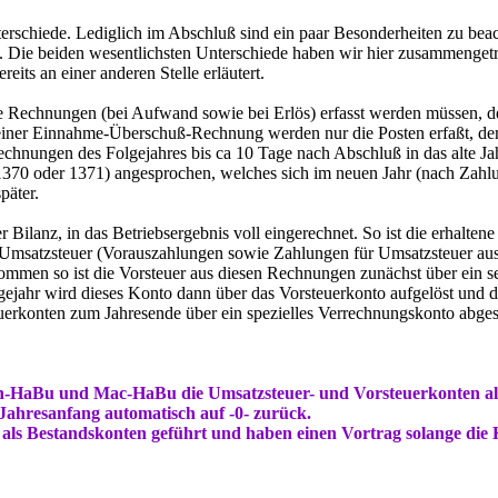
rschiede. Lediglich im Abschluß sind ein paar Besonderheiten zu beacht
. Die beiden wesentlichsten Unterschiede haben wir hier zusammenge
its an einer anderen Stelle erläutert.
 Rechnungen (bei Aufwand sowie bei Erlös) erfasst werden müssen, der
iner Einnahme-Überschuß-Rechnung werden nur die Posten erfaßt, deren
nungen des Folgejahres bis ca 10 Tage nach Abschluß in das alte Ja
 1370 oder 1371) angesprochen, welches sich im neuen Jahr (nach Zah
päter.
Bilanz, in das Betriebsergebnis voll eingerechnet. So ist die erhalten
Umsatzsteuer (Vorauszahlungen sowie Zahlungen für Umsatzsteuer aus V
ommen so ist die Vorsteuer aus diesen Rechnungen zunächst über ein s
gejahr wird dieses Konto dann über das Vorsteuerkonto aufgelöst und 
rkonten zum Jahresende über ein spezielles Verrechnungskonto abgeschl
HaBu und Mac-HaBu die Umsatzsteuer- und Vorsteuerkonten als 
Jahresanfang automatisch auf -0- zurück.
als Bestandskonten geführt und haben einen Vortrag solange die K