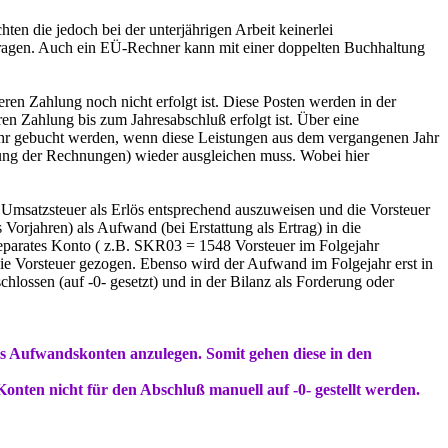
en die jedoch bei der unterjährigen Arbeit keinerlei
tragen. Auch ein EÜ-Rechner kann mit einer doppelten Buchhaltung
en Zahlung noch nicht erfolgt ist. Diese Posten werden in der
 Zahlung bis zum Jahresabschluß erfolgt ist. Über eine
hr gebucht werden, wenn diese Leistungen aus dem vergangenen Jahr
lung der Rechnungen) wieder ausgleichen muss. Wobei hier
e Umsatzsteuer als Erlös entsprechend auszuweisen und die Vorsteuer
orjahren) als Aufwand (bei Erstattung als Ertrag) in die
eparates Konto ( z.B. SKR03 = 1548 Vorsteuer im Folgejahr
die Vorsteuer gezogen. Ebenso wird der Aufwand im Folgejahr erst in
ossen (auf -0- gesetzt) und in der Bilanz als Forderung oder
Aufwandskonten anzulegen. Somit gehen diese in den
onten nicht für den Abschluß manuell auf -0- gestellt werden.