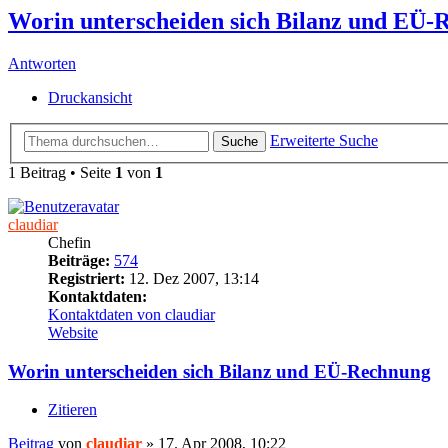
Worin unterscheiden sich Bilanz und EÜ-
Antworten
Druckansicht
Erweiterte Suche
Suche
1 Beitrag • Seite
1
von
1
claudiar
Chefin
Beiträge:
574
Registriert:
12. Dez 2007, 13:14
Kontaktdaten:
Kontaktdaten von claudiar
Website
Worin unterscheiden sich Bilanz und EÜ-Rechnung
Zitieren
Beitrag
von
claudiar
»
17. Apr 2008, 10:22