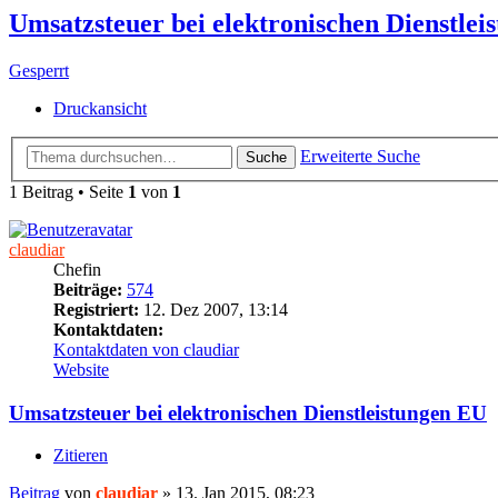
Umsatzsteuer bei elektronischen Dienstlei
Gesperrt
Druckansicht
Erweiterte Suche
Suche
1 Beitrag • Seite
1
von
1
claudiar
Chefin
Beiträge:
574
Registriert:
12. Dez 2007, 13:14
Kontaktdaten:
Kontaktdaten von claudiar
Website
Umsatzsteuer bei elektronischen Dienstleistungen EU
Zitieren
Beitrag
von
claudiar
»
13. Jan 2015, 08:23