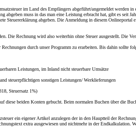
 Umsatzsteuer im Land des Empfängers abgeführt/angemeldet werden in 
g abgeben muss in das man eine Leistung erbracht hat, gibt es seit 
htete Steuererklärung abgeben. Die Anmeldung in diesem Onlineportal 
. Die Rechnung wird also weiterhin ohne Steuer ausgestellt. Die Ver
ter Rechnungen durch unser Programm zu erarbeiten. Bis dahin sollte f
rbaren Leistungen, im Inland nicht steuerbare Umsätze
 steuerpflichtigen sonstigen Leistungen/ Werklieferungen
18, Steuersatz 1%)
s, auf diese beiden Konten gebucht. Beim normalen Buchen über die B
teuer ein eigener Artikel anzulegen der in den Hauptteil der Rechnung 
ungstext extra ausgewiesen und nichtmehr in der Endkalkulation. Wie b