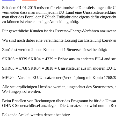
Seit dem 01.01.2015 müssen für elektronische Dienstleistungen die
vermeiden dass man nun in jedem EU-Land eine Umsatzsteuererklärun
man über das Portal der BZSt ab Frühjahr eine eigens dafür eingeric
zu können ist eine einmalige Anmeldung nötig.
Für gewerbliche Kunden ist das Reverse-Charge-Verfahren anzuwenden
Wir sind noch dabei eine vereinfachte Lösung zur Erstellung korrek
Zunächst werden 2 neue Konten und 1 Steuerschlüssel benötigt:
SKR03 = 8339 SKR04 = 4339 = Erlöse aus im anderen EU-Land steue
SKR03 = 1768 SKR04 = 3818 = Umsatzsteuer aus im anderen EU-Land
MEU0 = Variable EU-Umsatzsteuer (Verknüpfung mit Konto 1768/38
Alle steuerpflichtigen Umsätze werden, ungeachtet des Steuersatze
Wert angepasst werden.
Beim Erstellen von Rechnungen über das Programm ist für die Umsatzs
OHNE Steuerschlüssel anzulegen. Die Umsatzsteuer wird nun im Rechn
Folgende Artikel werden derzeit benötigt: