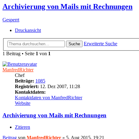
Archivierung von Mails mit Rechnungen
Gesperrt
Druckansicht
Erweiterte Suche
Suche
1 Beitrag • Seite
1
von
1
ManfredRichter
Chef
Beiträge:
1085
Registriert:
12. Dez 2007, 11:28
Kontaktdaten:
Kontaktdaten von ManfredRichter
Website
Archivierung von Mails mit Rechnungen
Zitieren
Beitrag
von
ManfredRichter
»
5. Aug 2015, 19:21