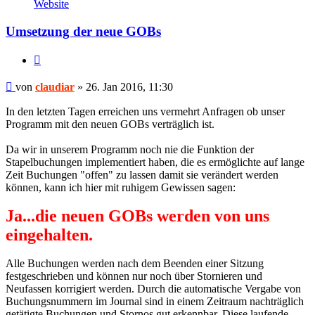
von
Website
claudiar
Umsetzung der neue GOBs
Zitieren
Beitrag
von
claudiar
»
26. Jan 2016, 11:30
In den letzten Tagen erreichen uns vermehrt Anfragen ob unser
Programm mit den neuen GOBs verträglich ist.
Da wir in unserem Programm noch nie die Funktion der
Stapelbuchungen implementiert haben, die es ermöglichte auf lange
Zeit Buchungen "offen" zu lassen damit sie verändert werden
können, kann ich hier mit ruhigem Gewissen sagen:
Ja...die neuen GOBs werden von uns
eingehalten.
Alle Buchungen werden nach dem Beenden einer Sitzung
festgeschrieben und können nur noch über Stornieren und
Neufassen korrigiert werden. Durch die automatische Vergabe von
Buchungsnummern im Journal sind in einem Zeitraum nachträglich
getätigte Buchungen und Stornos gut erkennbar. Diese laufende