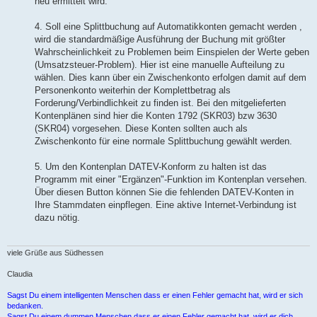
neu ermittelt wird.
4. Soll eine Splittbuchung auf Automatikkonten gemacht werden ,
wird die standardmäßige Ausführung der Buchung mit größter
Wahrscheinlichkeit zu Problemen beim Einspielen der Werte geben
(Umsatzsteuer-Problem). Hier ist eine manuelle Aufteilung zu
wählen. Dies kann über ein Zwischenkonto erfolgen damit auf dem
Personenkonto weiterhin der Komplettbetrag als
Forderung/Verbindlichkeit zu finden ist. Bei den mitgelieferten
Kontenplänen sind hier die Konten 1792 (SKR03) bzw 3630
(SKR04) vorgesehen. Diese Konten sollten auch als
Zwischenkonto für eine normale Splittbuchung gewählt werden.
5. Um den Kontenplan DATEV-Konform zu halten ist das
Programm mit einer "Ergänzen"-Funktion im Kontenplan versehen.
Über diesen Button können Sie die fehlenden DATEV-Konten in
Ihre Stammdaten einpflegen. Eine aktive Internet-Verbindung ist
dazu nötig.
viele Grüße aus Südhessen
Claudia
Sagst Du einem intelligenten Menschen dass er einen Fehler gemacht hat, wird er sich
bedanken.
Sagst Du einem dummen Menschen dass er einen Fehler gemacht hat, wird er dich