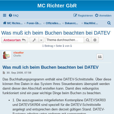
MC Richter GbR
FAQ
Registrieren
Anmelden
S
MC Richter GbR (Impressum / Datenschutz)
Foren-Übersicht
Offizielles für Jedermann
Bekanntmachungen
Mac/Win/Lin-HaBu
u
Was muß ich beim Buchen beachten bei DATEV
c
Suche
Erweiterte
Antworten
h
1 Beitrag • Seite
1
von
1
e
claudiar
Chefin
Was muß ich beim Buchen beachten bei DATEV
B
30. Sep 2008, 07:58
e
i
Das Buchhaltungsprogramm enthält eine DATEV-Schnittstelle. Über diese
t
können Ihre Daten in das System Ihres Steuerberaters überspielt werden
r
a
damit dieser den Abschluß erstellen kann. Damit dies reibungslos
g
funktioniert sind ein paar wichtige Dinge beim Buchen zu beachten.
1. Die auszugsweise mitgelieferten Kontenpläne DATEVSKR03
und DATEVSKR04 sind speziell für die DATEV-Schnittstelle
angelegt und entsprechen dem derzeit gültigen Stand. DATEV-
Systeme arbeiten unter anderem mit sogenannten