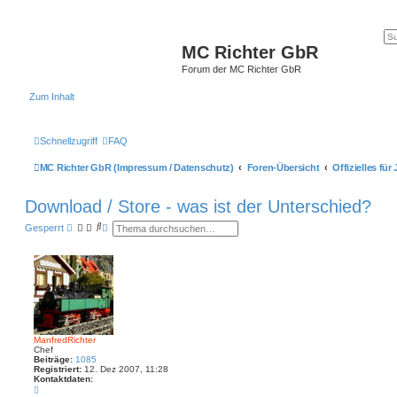
MC Richter GbR
Forum der MC Richter GbR
Zum Inhalt
Schnellzugriff
FAQ
MC Richter GbR (Impressum / Datenschutz)
Foren-Übersicht
Offizielles fü
Download / Store - was ist der Unterschied?
S
E
Gesperrt
u
r
c
w
h
e
e
i
t
e
r
t
e
S
ManfredRichter
u
Chef
c
Beiträge:
1085
h
Registriert:
12. Dez 2007, 11:28
e
Kontaktdaten:
K