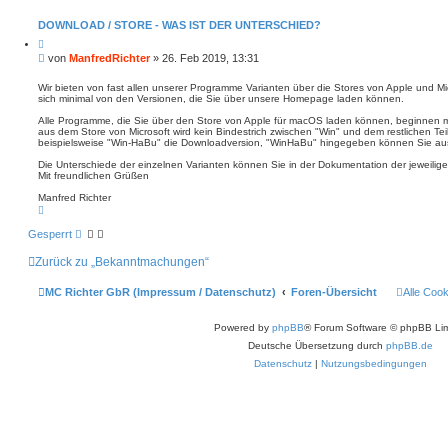
o
n
t
DOWNLOAD / STORE - WAS IST DER UNTERSCHIED?
a
Z
k
i
t
B
von
ManfredRichter
»
26. Feb 2019, 13:31
t
d
e
i
a
i
e
Wir bieten von fast allen unserer Programme Varianten über die Stores von Apple und Mi
t
r
sich minimal von den Versionen, die Sie über unsere Homepage laden können.
t
e
e
n
r
n
Alle Programme, die Sie über den Store von Apple für macOS laden können, beginnen m
v
a
aus dem Store von Microsoft wird kein Bindestrich zwischen "Win" und dem restlichen T
o
g
beispielsweise "Win-HaBu" die Downloadversion, "WinHaBu" hingegeben können Sie aus
n
M
Die Unterschiede der einzelnen Varianten können Sie in der Dokumentation der jeweili
a
Mit freundlichen Grüßen
n
f
Manfred Richter
r
N
e
a
d
c
R
Gesperrt
h
i
o
c
Zurück zu „Bekanntmachungen“
b
h
e
t
n
e
MC Richter GbR (Impressum / Datenschutz)
Foren-Übersicht
Alle Coo
r
Powered by
phpBB
® Forum Software © phpBB Lim
Deutsche Übersetzung durch
phpBB.de
Datenschutz
|
Nutzungsbedingungen