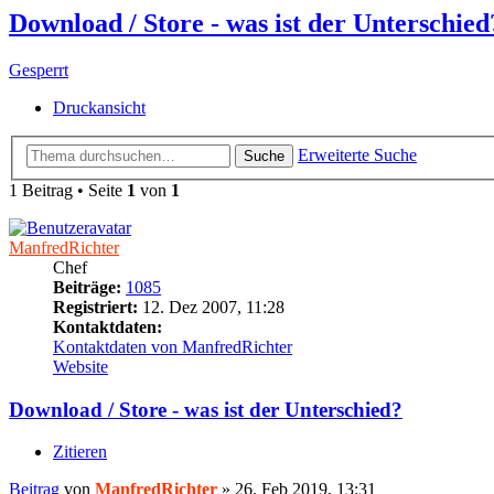
Download / Store - was ist der Unterschied
Gesperrt
Druckansicht
Erweiterte Suche
Suche
1 Beitrag • Seite
1
von
1
ManfredRichter
Chef
Beiträge:
1085
Registriert:
12. Dez 2007, 11:28
Kontaktdaten:
Kontaktdaten von ManfredRichter
Website
Download / Store - was ist der Unterschied?
Zitieren
Beitrag
von
ManfredRichter
»
26. Feb 2019, 13:31