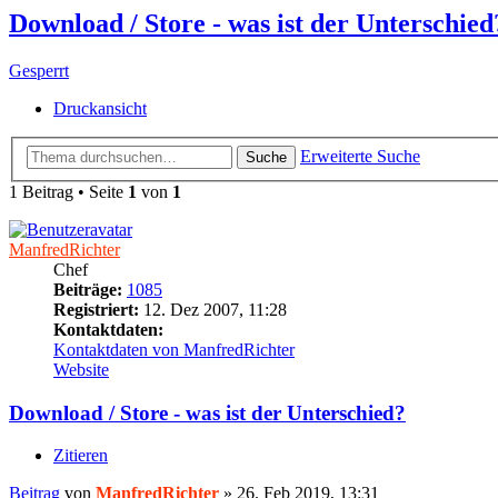
Download / Store - was ist der Unterschied
Gesperrt
Druckansicht
Erweiterte Suche
Suche
1 Beitrag • Seite
1
von
1
ManfredRichter
Chef
Beiträge:
1085
Registriert:
12. Dez 2007, 11:28
Kontaktdaten:
Kontaktdaten von ManfredRichter
Website
Download / Store - was ist der Unterschied?
Zitieren
Beitrag
von
ManfredRichter
»
26. Feb 2019, 13:31