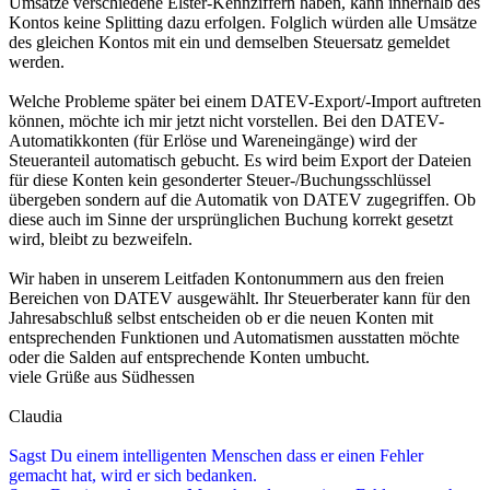
Umsätze verschiedene Elster-Kennziffern haben, kann innerhalb des
Kontos keine Splitting dazu erfolgen. Folglich würden alle Umsätze
des gleichen Kontos mit ein und demselben Steuersatz gemeldet
werden.
Welche Probleme später bei einem DATEV-Export/-Import auftreten
können, möchte ich mir jetzt nicht vorstellen. Bei den DATEV-
Automatikkonten (für Erlöse und Wareneingänge) wird der
Steueranteil automatisch gebucht. Es wird beim Export der Dateien
für diese Konten kein gesonderter Steuer-/Buchungsschlüssel
übergeben sondern auf die Automatik von DATEV zugegriffen. Ob
diese auch im Sinne der ursprünglichen Buchung korrekt gesetzt
wird, bleibt zu bezweifeln.
Wir haben in unserem Leitfaden Kontonummern aus den freien
Bereichen von DATEV ausgewählt. Ihr Steuerberater kann für den
Jahresabschluß selbst entscheiden ob er die neuen Konten mit
entsprechenden Funktionen und Automatismen ausstatten möchte
oder die Salden auf entsprechende Konten umbucht.
viele Grüße aus Südhessen
Claudia
Sagst Du einem intelligenten Menschen dass er einen Fehler
gemacht hat, wird er sich bedanken.