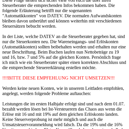
Diese Frage stellen sich sicher viele von euch die über ihren
Steuerberater die entsprechenden Infos bekommen haben. Die
folgende Erläuterung betrifft nur die sogenannten
"Automatikkonten" von DATEV. Die normalen Aufwandskonten
bleiben davon unberührt und können weiterhin mit verschiedenen
Steuersätzen bebucht werden.
In der Liste, welche DATEV an die Steuerberater gegeben hat, sind
nur die Steuerkonten neu. Die Wareneingangs- und Erlöskonten
(Automatikkonten) sollten beibehalten werden und erhalten nur eine
neue Beschriftung. Beim Buchen laufen nun Nettobeträge zu 19
und 16, bzw. 7 und 5% auf die gleichen Konten. Persönlich frage
ich mich wie ein Steuerberater später einen korrekten Abschluss und
die entsprechende Steuererklärung erstellen möchte.
!!!!BITTE DIESE EMPFEHLUNG NICHT UMSETZEN!!!
Werden keine neuen Konten, wie in unserem Leitfaden empfohlen,
angelegt, werden folgende Probleme auftauchen:
Leistungen die im ersten Halbjahr erfolgt sind und nach dem 01.07.
bezahlt werden lösen bei Ist-Versteuerern das Chaos aus wenn die
Erlöse mit 16 und mit 19% auf dem gleichen Erlöskonto landen.
Keine Steuerverprobung ist mehr möglich und auch die
Umsatzsteuervoranmeldung wird falsch. Da die 19% und die 16%