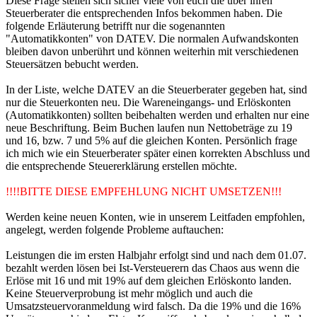
Diese Frage stellen sich sicher viele von euch die über ihren
Steuerberater die entsprechenden Infos bekommen haben. Die
folgende Erläuterung betrifft nur die sogenannten
"Automatikkonten" von DATEV. Die normalen Aufwandskonten
bleiben davon unberührt und können weiterhin mit verschiedenen
Steuersätzen bebucht werden.
In der Liste, welche DATEV an die Steuerberater gegeben hat, sind
nur die Steuerkonten neu. Die Wareneingangs- und Erlöskonten
(Automatikkonten) sollten beibehalten werden und erhalten nur eine
neue Beschriftung. Beim Buchen laufen nun Nettobeträge zu 19
und 16, bzw. 7 und 5% auf die gleichen Konten. Persönlich frage
ich mich wie ein Steuerberater später einen korrekten Abschluss und
die entsprechende Steuererklärung erstellen möchte.
!!!!BITTE DIESE EMPFEHLUNG NICHT UMSETZEN!!!
Werden keine neuen Konten, wie in unserem Leitfaden empfohlen,
angelegt, werden folgende Probleme auftauchen:
Leistungen die im ersten Halbjahr erfolgt sind und nach dem 01.07.
bezahlt werden lösen bei Ist-Versteuerern das Chaos aus wenn die
Erlöse mit 16 und mit 19% auf dem gleichen Erlöskonto landen.
Keine Steuerverprobung ist mehr möglich und auch die
Umsatzsteuervoranmeldung wird falsch. Da die 19% und die 16%