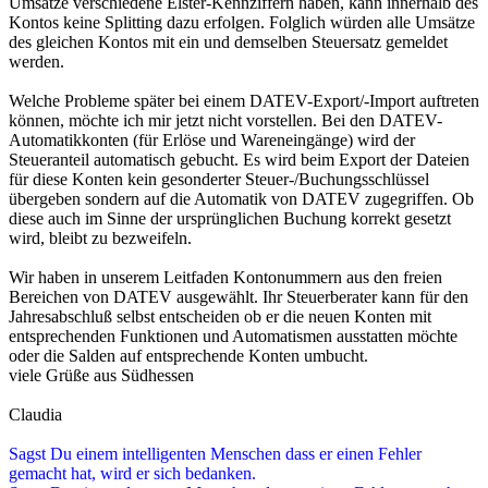
Umsätze verschiedene Elster-Kennziffern haben, kann innerhalb des
Kontos keine Splitting dazu erfolgen. Folglich würden alle Umsätze
des gleichen Kontos mit ein und demselben Steuersatz gemeldet
werden.
Welche Probleme später bei einem DATEV-Export/-Import auftreten
können, möchte ich mir jetzt nicht vorstellen. Bei den DATEV-
Automatikkonten (für Erlöse und Wareneingänge) wird der
Steueranteil automatisch gebucht. Es wird beim Export der Dateien
für diese Konten kein gesonderter Steuer-/Buchungsschlüssel
übergeben sondern auf die Automatik von DATEV zugegriffen. Ob
diese auch im Sinne der ursprünglichen Buchung korrekt gesetzt
wird, bleibt zu bezweifeln.
Wir haben in unserem Leitfaden Kontonummern aus den freien
Bereichen von DATEV ausgewählt. Ihr Steuerberater kann für den
Jahresabschluß selbst entscheiden ob er die neuen Konten mit
entsprechenden Funktionen und Automatismen ausstatten möchte
oder die Salden auf entsprechende Konten umbucht.
viele Grüße aus Südhessen
Claudia
Sagst Du einem intelligenten Menschen dass er einen Fehler
gemacht hat, wird er sich bedanken.