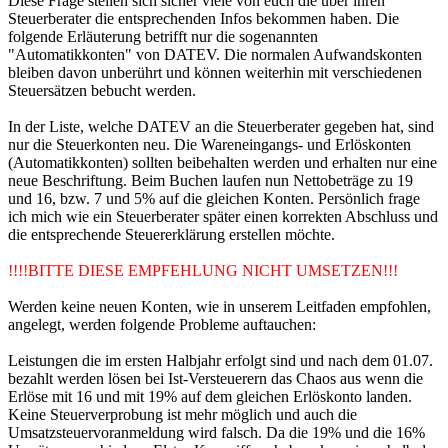
Diese Frage stellen sich sicher viele von euch die über ihren
Steuerberater die entsprechenden Infos bekommen haben. Die
folgende Erläuterung betrifft nur die sogenannten
"Automatikkonten" von DATEV. Die normalen Aufwandskonten
bleiben davon unberührt und können weiterhin mit verschiedenen
Steuersätzen bebucht werden.
In der Liste, welche DATEV an die Steuerberater gegeben hat, sind
nur die Steuerkonten neu. Die Wareneingangs- und Erlöskonten
(Automatikkonten) sollten beibehalten werden und erhalten nur eine
neue Beschriftung. Beim Buchen laufen nun Nettobeträge zu 19
und 16, bzw. 7 und 5% auf die gleichen Konten. Persönlich frage
ich mich wie ein Steuerberater später einen korrekten Abschluss und
die entsprechende Steuererklärung erstellen möchte.
!!!!BITTE DIESE EMPFEHLUNG NICHT UMSETZEN!!!
Werden keine neuen Konten, wie in unserem Leitfaden empfohlen,
angelegt, werden folgende Probleme auftauchen:
Leistungen die im ersten Halbjahr erfolgt sind und nach dem 01.07.
bezahlt werden lösen bei Ist-Versteuerern das Chaos aus wenn die
Erlöse mit 16 und mit 19% auf dem gleichen Erlöskonto landen.
Keine Steuerverprobung ist mehr möglich und auch die
Umsatzsteuervoranmeldung wird falsch. Da die 19% und die 16%