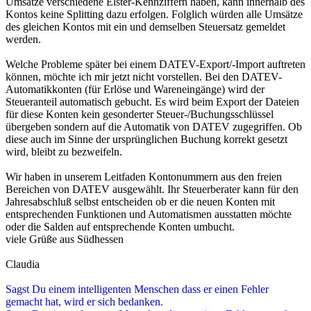
Umsätze verschiedene Elster-Kennziffern haben, kann innerhalb des
Kontos keine Splitting dazu erfolgen. Folglich würden alle Umsätze
des gleichen Kontos mit ein und demselben Steuersatz gemeldet
werden.
Welche Probleme später bei einem DATEV-Export/-Import auftreten
können, möchte ich mir jetzt nicht vorstellen. Bei den DATEV-
Automatikkonten (für Erlöse und Wareneingänge) wird der
Steueranteil automatisch gebucht. Es wird beim Export der Dateien
für diese Konten kein gesonderter Steuer-/Buchungsschlüssel
übergeben sondern auf die Automatik von DATEV zugegriffen. Ob
diese auch im Sinne der ursprünglichen Buchung korrekt gesetzt
wird, bleibt zu bezweifeln.
Wir haben in unserem Leitfaden Kontonummern aus den freien
Bereichen von DATEV ausgewählt. Ihr Steuerberater kann für den
Jahresabschluß selbst entscheiden ob er die neuen Konten mit
entsprechenden Funktionen und Automatismen ausstatten möchte
oder die Salden auf entsprechende Konten umbucht.
viele Grüße aus Südhessen
Claudia
Sagst Du einem intelligenten Menschen dass er einen Fehler
gemacht hat, wird er sich bedanken.