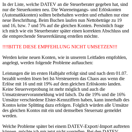
In der Liste, welche DATEV an die Steuerberater gegeben hat, sind
nur die Steuerkonten neu. Die Wareneingangs- und Erlöskonten
(Automatikkonten) sollten beibehalten werden und erhalten nur eine
neue Beschriftung. Beim Buchen laufen nun Nettobeträge zu 19
und 16, bzw. 7 und 5% auf die gleichen Konten. Persönlich frage
ich mich wie ein Steuerberater später einen korrekten Abschluss und
die entsprechende Steuererklärung erstellen möchte.
!!!!BITTE DIESE EMPFEHLUNG NICHT UMSETZEN!!!
Werden keine neuen Konten, wie in unserem Leitfaden empfohlen,
angelegt, werden folgende Probleme auftauchen:
Leistungen die im ersten Halbjahr erfolgt sind und nach dem 01.07.
bezahlt werden lösen bei Ist-Versteuerern das Chaos aus wenn die
Erlöse mit 16 und mit 19% auf dem gleichen Erlöskonto landen.
Keine Steuerverprobung ist mehr möglich und auch die
Umsatzsteuervoranmeldung wird falsch. Da die 19% und die 16%
Umsätze verschiedene Elster-Kennziffern haben, kann innerhalb des
Kontos keine Splitting dazu erfolgen. Folglich würden alle Umsätze
des gleichen Kontos mit ein und demselben Steuersatz gemeldet
werden.
Welche Probleme später bei einem DATEV-Export/-Import auftreten
können, möchte ich mir jetzt nicht vorstellen. Bei den DATEV-