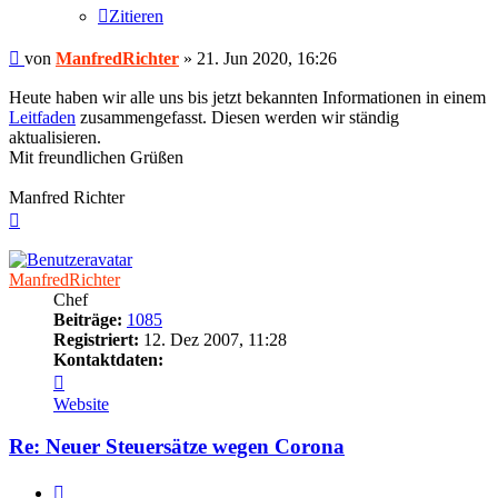
Zitieren
Beitrag
von
ManfredRichter
»
21. Jun 2020, 16:26
Heute haben wir alle uns bis jetzt bekannten Informationen in einem
Leitfaden
zusammengefasst. Diesen werden wir ständig
aktualisieren.
Mit freundlichen Grüßen
Manfred Richter
Nach
oben
ManfredRichter
Chef
Beiträge:
1085
Registriert:
12. Dez 2007, 11:28
Kontaktdaten:
Kontaktdaten
von
Website
ManfredRichter
Re: Neuer Steuersätze wegen Corona
Zitieren