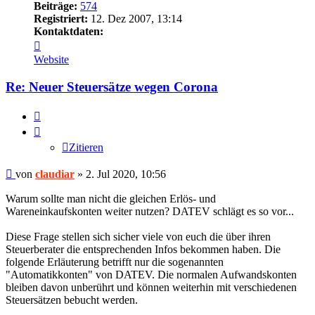
Beiträge:
574
Registriert:
12. Dez 2007, 13:14
Kontaktdaten:
Kontaktdaten
von
Website
claudiar
Re: Neuer Steuersätze wegen Corona
Zitieren
Zitieren
Beitrag
von
claudiar
»
2. Jul 2020, 10:56
Warum sollte man nicht die gleichen Erlös- und
Wareneinkaufskonten weiter nutzen? DATEV schlägt es so vor...
Diese Frage stellen sich sicher viele von euch die über ihren
Steuerberater die entsprechenden Infos bekommen haben. Die
folgende Erläuterung betrifft nur die sogenannten
"Automatikkonten" von DATEV. Die normalen Aufwandskonten
bleiben davon unberührt und können weiterhin mit verschiedenen
Steuersätzen bebucht werden.