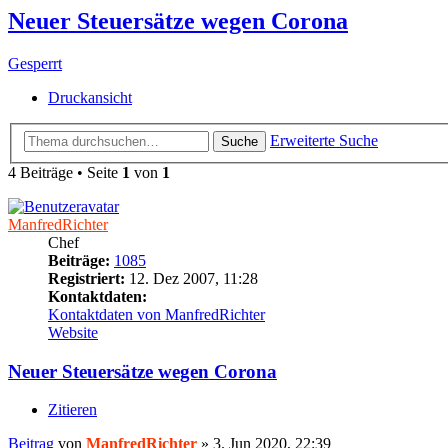
Neuer Steuersätze wegen Corona
Gesperrt
Druckansicht
Erweiterte Suche
Suche
4 Beiträge • Seite
1
von
1
ManfredRichter
Chef
Beiträge:
1085
Registriert:
12. Dez 2007, 11:28
Kontaktdaten:
Kontaktdaten von ManfredRichter
Website
Neuer Steuersätze wegen Corona
Zitieren
Beitrag
von
ManfredRichter
»
3. Jun 2020, 22:39