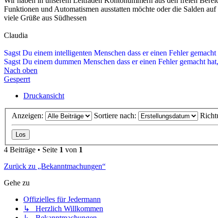
Wir haben in unserem Leitfaden Kontonummern aus den freien Bereic
Funktionen und Automatismen ausstatten möchte oder die Salden au
viele Grüße aus Südhessen
Claudia
Sagst Du einem intelligenten Menschen dass er einen Fehler gemacht 
Sagst Du einem dummen Menschen dass er einen Fehler gemacht hat, 
Nach oben
Gesperrt
Druckansicht
Anzeigen:
Sortiere nach:
Richt
4 Beiträge • Seite
1
von
1
Zurück zu „Bekanntmachungen“
Gehe zu
Offizielles für Jedermann
↳ Herzlich Willkommen
↳ Bekanntmachungen