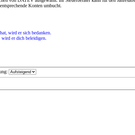
hen von DATEV ausgewählt. Ihr Steuerberater kann für den Jahresabsc
f entsprechende Konten umbucht.
hat, wird er sich bedanken.
wird er dich beleidigen.
ung: