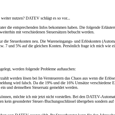
 weiter nutzen? DATEV schlägt es so vor...
rberater die entsprechenden Infos bekommen haben. Die folgende Erläu
eiterhin mit verschiedenen Steuersätzen bebucht werden.
ur die Steuerkonten neu. Die Wareneingangs- und Erlöskonten (Automat
. 7 und 5% auf die gleichen Konten. Persönlich frage ich mich wie ein
gelegt, werden folgende Probleme auftauchen:
bezahlt werden lösen bei Ist-Versteuerern das Chaos aus wenn die Erlö
eldung wird falsch. Da die 19% und die 16% Umsätze verschiedene Elst
t ein und demselben Steuersatz gemeldet werden.
nnen, möchte ich mir jetzt nicht vorstellen. Bei den DATEV-Automati
ten kein gesonderter Steuer-/Buchungsschlüssel übergeben sondern au