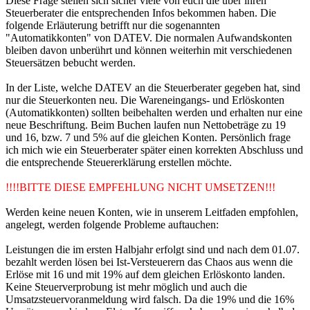
Diese Frage stellen sich sicher viele von euch die über ihren
Steuerberater die entsprechenden Infos bekommen haben. Die
folgende Erläuterung betrifft nur die sogenannten
"Automatikkonten" von DATEV. Die normalen Aufwandskonten
bleiben davon unberührt und können weiterhin mit verschiedenen
Steuersätzen bebucht werden.
In der Liste, welche DATEV an die Steuerberater gegeben hat, sind
nur die Steuerkonten neu. Die Wareneingangs- und Erlöskonten
(Automatikkonten) sollten beibehalten werden und erhalten nur eine
neue Beschriftung. Beim Buchen laufen nun Nettobeträge zu 19
und 16, bzw. 7 und 5% auf die gleichen Konten. Persönlich frage
ich mich wie ein Steuerberater später einen korrekten Abschluss und
die entsprechende Steuererklärung erstellen möchte.
!!!!BITTE DIESE EMPFEHLUNG NICHT UMSETZEN!!!
Werden keine neuen Konten, wie in unserem Leitfaden empfohlen,
angelegt, werden folgende Probleme auftauchen:
Leistungen die im ersten Halbjahr erfolgt sind und nach dem 01.07.
bezahlt werden lösen bei Ist-Versteuerern das Chaos aus wenn die
Erlöse mit 16 und mit 19% auf dem gleichen Erlöskonto landen.
Keine Steuerverprobung ist mehr möglich und auch die
Umsatzsteuervoranmeldung wird falsch. Da die 19% und die 16%