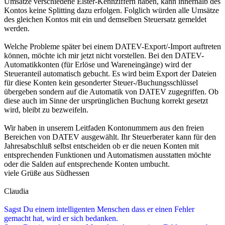
Umsätze verschiedene Elster-Kennziffern haben, kann innerhalb des
Kontos keine Splitting dazu erfolgen. Folglich würden alle Umsätze
des gleichen Kontos mit ein und demselben Steuersatz gemeldet
werden.
Welche Probleme später bei einem DATEV-Export/-Import auftreten
können, möchte ich mir jetzt nicht vorstellen. Bei den DATEV-
Automatikkonten (für Erlöse und Wareneingänge) wird der
Steueranteil automatisch gebucht. Es wird beim Export der Dateien
für diese Konten kein gesonderter Steuer-/Buchungsschlüssel
übergeben sondern auf die Automatik von DATEV zugegriffen. Ob
diese auch im Sinne der ursprünglichen Buchung korrekt gesetzt
wird, bleibt zu bezweifeln.
Wir haben in unserem Leitfaden Kontonummern aus den freien
Bereichen von DATEV ausgewählt. Ihr Steuerberater kann für den
Jahresabschluß selbst entscheiden ob er die neuen Konten mit
entsprechenden Funktionen und Automatismen ausstatten möchte
oder die Salden auf entsprechende Konten umbucht.
viele Grüße aus Südhessen
Claudia
Sagst Du einem intelligenten Menschen dass er einen Fehler
gemacht hat, wird er sich bedanken.