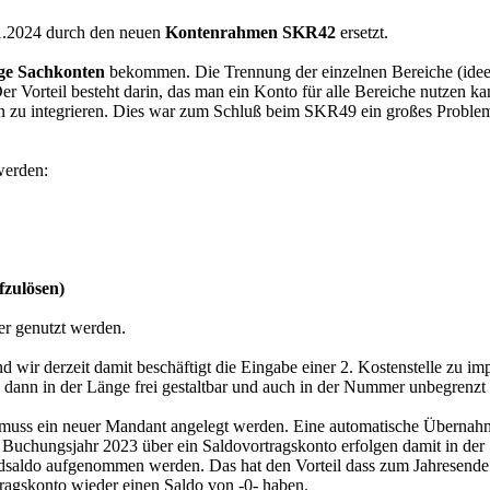
.2024 durch den neuen
Kontenrahmen SKR42
ersetzt.
lige Sachkonten
bekommen. Die Trennung der einzelnen Bereiche (idee
Der Vorteil besteht darin, das man ein Konto für alle Bereiche nutzen
an zu integrieren. Dies war zum Schluß beim SKR49 ein großes Proble
werden:
fzulösen)
der genutzt werden.
wir derzeit damit beschäftigt die Eingabe einer 2. Kostenstelle zu i
 dann in der Länge frei gestaltbar und auch in der Nummer unbegrenzt e
s ein neuer Mandant angelegt werden. Eine automatische Übernahme de
 Buchungsjahr 2023 über ein Saldovortragskonto erfolgen damit in der
dsaldo aufgenommen werden. Das hat den Vorteil dass zum Jahresende 
ragskonto wieder einen Saldo von -0- haben.