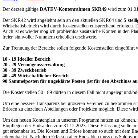
Der derzeit gültige
DATEV-Kontenrahmen SKR49
wird zum 01.01
Der SKR42 wird angelehnt sein an den aktuellen SKR04 und
5-stel
Wirtschaftsbetrieb) wird durch Kostenstellen entsprechend erfolgen. 
Auch ist es wieder möglich problemlos zusätzliche Konten in den Pl
freier, sinnvoller Nummern erheblich erschwerte.
Zur Trennung der Bereiche sollen folgende Kostenstellen eingeführt 
10 - 19 Ideeller Bereich
20 - 29 Vermögensverwaltung
30 - 39 Zweckbetrieb
40 - 49 Wirtschaftlicher Bereich
90 Sammelposten für ungeklärte Posten (ist für den Abschluss au
Die Kostenstellen 50 - 89 dürfen in diesem Fall nicht angelegt und/o
Um eine bessere Transparenz bei größeren Vereinen zu bekommen sind 
Erlösen zu einzelnen Abteilungen oder Projekten möglich. Diese wird
Um den neuen Kontenplan in unserem Programm nutzen zu können, mus
Einpflegen der Endsalden zum 31.12.2023. Diese Erfassung sollte im
gut erkennbar ist. Die Kosten und Erlöse können so auch mit dem En
erkennbar ist. Nach dem Erfassen aller Endsalden muss das Saldovort