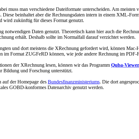
. Dabei muss man verschiedene Dateiformate unterscheiden. Am meist
Diese beinhaltet aber die Rechnungsdaten intern in einem XML-Format
ird zukünftig für dieses Format genutzt.
g notwendigen Daten genutzt. Theoretisch kann hier auch die Rechnu
nung erhält. Deshalb sollte im Normalfall darauf verzichtet werden.
langten und dort meistens die XRechnung gefordert wird, können Mac-
ngen im Format ZUGFeRD können, wie jede andere Rechnung im PDF-F
tionen der XRechnung lesen, können wir das Programm
Quba-Viewe
r Bildung und Forschung unterstützt.
an auf der Homepage des
Bundesfinanzministeriums
. Die dort angespro
lokales GOBD-konformes Datenarchiv genutzt werden.