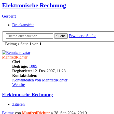
Elektronische Rechnung
Gesperrt
Druckansicht
Erweiterte Suche
Suche
1 Beitrag • Seite
1
von
1
ManfredRichter
Chef
Beiträge:
1085
Registriert:
12. Dez 2007, 11:28
Kontaktdaten:
Kontaktdaten von ManfredRichter
Website
Elektronische Rechnung
Zitieren
Beitrag
von
ManfredRichter
»
28. Sep 2024, 20:19