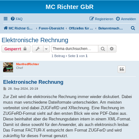
MC Richter GbR
FAQ
Registrieren
Anmelden
S
MC Richter GbR (Impressum / Datenschutz)
Foren-Übersicht
Offizielles für Jedermann
Bekanntmachungen
u
Elektronische Rechnung
c
Suche
Erweiterte S
Gesperrt
h
1 Beitrag • Seite
1
von
1
e
ManfredRichter
Chef
Elektronische Rechnung
B
28. Sep 2024, 20:19
e
i
Zur Zeit wird die elektronische Rechnung immer wieder diskutiert. Dabei
t
muss man verschiedene Dateiformate unterscheiden. Am meisten
r
a
verbreitet sind dabei ZUGFeRD und XRechnung. Eine Rechnung im
g
ZUGFeRD-Format sieht auf den ersten Blick wie eine PDF-Datei aus.
Diese beinhaltet aber die Rechnungsdaten intern in einem XML-Format.
Damit ist diese sowohl für den Anwender, als auch elektronisch lesbar.
Das Format FACTUR-X entspricht dem Format ZUGFerD und wird
zukünftig für dieses Format genutzt.