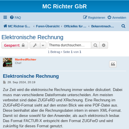
MC Richter GbR
FAQ
Registrieren
Anmelden
S
MC Richter GbR (Impressum / Datenschutz)
Foren-Übersicht
Offizielles für Jedermann
Bekanntmachungen
u
Elektronische Rechnung
c
Suche
Erweiterte S
Gesperrt
h
1 Beitrag • Seite
1
von
1
e
ManfredRichter
Chef
Elektronische Rechnung
B
28. Sep 2024, 20:19
e
i
Zur Zeit wird die elektronische Rechnung immer wieder diskutiert. Dabei
t
muss man verschiedene Dateiformate unterscheiden. Am meisten
r
a
verbreitet sind dabei ZUGFeRD und XRechnung. Eine Rechnung im
g
ZUGFeRD-Format sieht auf den ersten Blick wie eine PDF-Datei aus.
Diese beinhaltet aber die Rechnungsdaten intern in einem XML-Format.
Damit ist diese sowohl für den Anwender, als auch elektronisch lesbar.
Das Format FACTUR-X entspricht dem Format ZUGFerD und wird
zukünftig für dieses Format genutzt.