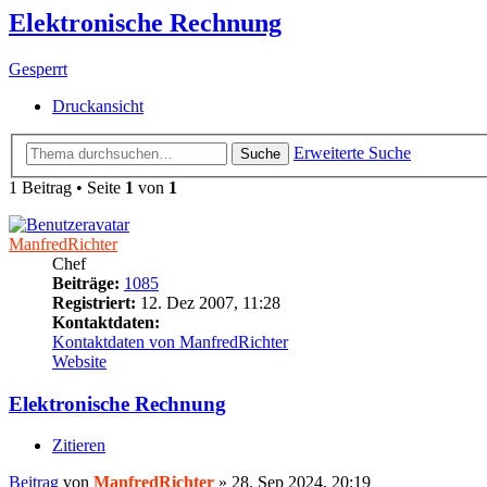
Elektronische Rechnung
Gesperrt
Druckansicht
Erweiterte Suche
Suche
1 Beitrag • Seite
1
von
1
ManfredRichter
Chef
Beiträge:
1085
Registriert:
12. Dez 2007, 11:28
Kontaktdaten:
Kontaktdaten von ManfredRichter
Website
Elektronische Rechnung
Zitieren
Beitrag
von
ManfredRichter
»
28. Sep 2024, 20:19