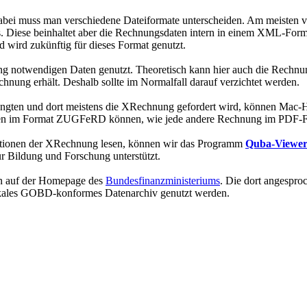
. Dabei muss man verschiedene Dateiformate unterscheiden. Am meist
Diese beinhaltet aber die Rechnungsdaten intern in einem XML-Format
ird zukünftig für dieses Format genutzt.
g notwendigen Daten genutzt. Theoretisch kann hier auch die Rechnu
nung erhält. Deshalb sollte im Normalfall darauf verzichtet werden.
langten und dort meistens die XRechnung gefordert wird, können Mac-
ngen im Format ZUGFeRD können, wie jede andere Rechnung im PDF-F
tionen der XRechnung lesen, können wir das Programm
Quba-Viewe
r Bildung und Forschung unterstützt.
an auf der Homepage des
Bundesfinanzministeriums
. Die dort angespro
lokales GOBD-konformes Datenarchiv genutzt werden.