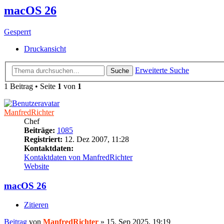
macOS 26
Gesperrt
Druckansicht
Erweiterte Suche
Suche
1 Beitrag • Seite
1
von
1
ManfredRichter
Chef
Beiträge:
1085
Registriert:
12. Dez 2007, 11:28
Kontaktdaten:
Kontaktdaten von ManfredRichter
Website
macOS 26
Zitieren
Beitrag
von
ManfredRichter
»
15. Sep 2025, 19:19