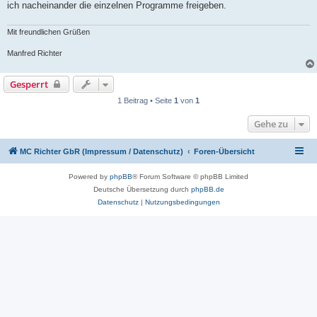
ich nacheinander die einzelnen Programme freigeben.
Mit freundlichen Grüßen
Manfred Richter
Gesperrt
1 Beitrag • Seite
1
von
1
Gehe zu
MC Richter GbR (Impressum / Datenschutz)
Foren-Übersicht
Powered by
phpBB
® Forum Software © phpBB Limited
Deutsche Übersetzung durch
phpBB.de
Datenschutz
|
Nutzungsbedingungen