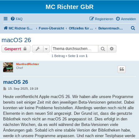
MC Richter GbR
FAQ
Registrieren
Anmelden
S
MC Richter GbR (Impressum / Datenschutz)
Foren-Übersicht
Offizielles für Jedermann
Bekanntmachungen
u
macOS 26
c
Suche
Erweiterte S
Gesperrt
h
1 Beitrag • Seite
1
von
1
e
ManfredRichter
Chef
macOS 26
B
15. Sep 2025, 19:19
e
i
Heute veröffentlicht Apple macOS 26. Wir haben alle unsere Programme
t
bereits seit einiger Zeit mit den jeweiligen Beta-Versionen getestet. Dabei
r
a
konnten wir keine Probleme feststellen. Allerdings werden noch nicht alle
g
Elemente in dem neuen Stil angezeigt. Der Grund ist, dass die genutzte
Bibliothek noch nicht an macOS 26 angepasst ist. Dies erfolgt in den
nächsten Wochen, da es wohl während der Beta-Versionen viele
Änderungen gab. Sobald ich eine stabile Version der Bibliotheken habe,
werde ich unsere Programme anpassen. Und nach einer Testphase werde