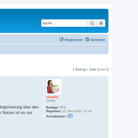
Suche
Erweiterte Suche
Registrieren
Anmelden
1 Beitrag • Seite
1
von
1
claudiar
Chefin
Registrierung über den
Beiträge:
574
Registriert:
12. Dez 2007, 13:14
r Nutzer ist es nur
K
Kontaktdaten:
o
n
t
a
k
t