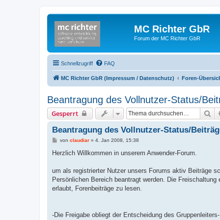
MC Richter GbR
Forum der MC Richter GbR
Schnellzugriff
FAQ
MC Richter GbR (Impressum / Datenschutz)
Foren-Übersic
Beantragung des Vollnutzer-Status/Beit
Su
Gesperrt
Beantragung des Vollnutzer-Status/Beiträg
B
von
claudiar
»
4. Jan 2008, 15:38
e
i
Herzlich Willkommen in unserem Anwender-Forum.
t
r
a
um als registrierter Nutzer unsers Forums aktiv Beiträge s
g
Persönlichen Bereich beantragt werden. Die Freischaltung er
erlaubt, Forenbeiträge zu lesen.
-Die Freigabe obliegt der Entscheidung des Gruppenleiters-