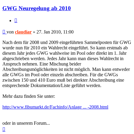
claudiar
GWG Neuregelung ab 2010
Zitieren
Beitrag
von
claudiar
»
27. Jan 2010, 11:00
Nach dem für 2008 und 2009 eingeführten Sammelposten für GWG
wurde nun für 2010 ein Wahlrecht eingeführt. So kann erstmals ab
diesem Jahr jedes GWG wahlweise im Pool oder direkt im 1. Jahr
abgeschrieben werden. Jedes Jahr kann man dieses Wahlrecht in
Anspruch nehmen. Eine Mischung beider
Abschreibungsmöglichkeiten ist nicht möglich. Man kann entweder
alle GWGs im Pool oder einzeln abschreiben. Für die GWGs
zwischen 150 und 410 Euro muß bei direkter Abschreibung eine
entsprechende Dokumentation/Liste geführt werden.
Mehr dazu finden Sie unter:
http://www.fibumarkt.de/Fachinfo/Anlage ... -2008.html
oder in unserem Forum...
Nach
oben