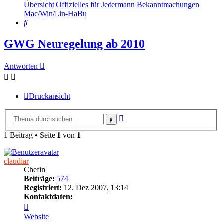
Übersicht
Offizielles für Jedermann
Bekanntmachungen
Mac/Win/Lin-HaBu
Suche
GWG Neuregelung ab 2010
Antworten
Druckansicht
Erweiterte
Suche
Suche
1 Beitrag • Seite
1
von
1
claudiar
Chefin
Beiträge:
574
Registriert:
12. Dez 2007, 13:14
Kontaktdaten:
Kontaktdaten
von
Website