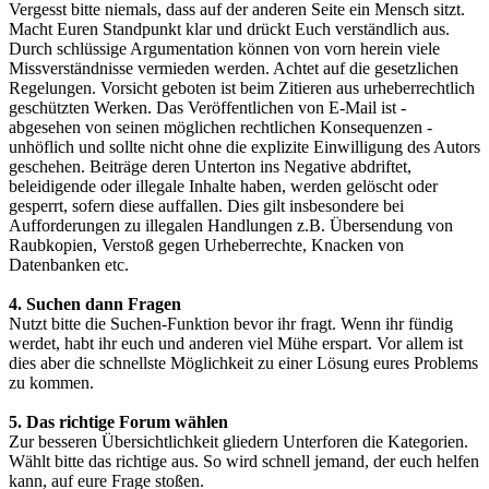
Vergesst bitte niemals, dass auf der anderen Seite ein Mensch sitzt.
Macht Euren Standpunkt klar und drückt Euch verständlich aus.
Durch schlüssige Argumentation können von vorn herein viele
Missverständnisse vermieden werden. Achtet auf die gesetzlichen
Regelungen. Vorsicht geboten ist beim Zitieren aus urheberrechtlich
geschützten Werken. Das Veröffentlichen von E-Mail ist -
abgesehen von seinen möglichen rechtlichen Konsequenzen -
unhöflich und sollte nicht ohne die explizite Einwilligung des Autors
geschehen. Beiträge deren Unterton ins Negative abdriftet,
beleidigende oder illegale Inhalte haben, werden gelöscht oder
gesperrt, sofern diese auffallen. Dies gilt insbesondere bei
Aufforderungen zu illegalen Handlungen z.B. Übersendung von
Raubkopien, Verstoß gegen Urheberrechte, Knacken von
Datenbanken etc.
4. Suchen dann Fragen
Nutzt bitte die Suchen-Funktion bevor ihr fragt. Wenn ihr fündig
werdet, habt ihr euch und anderen viel Mühe erspart. Vor allem ist
dies aber die schnellste Möglichkeit zu einer Lösung eures Problems
zu kommen.
5. Das richtige Forum wählen
Zur besseren Übersichtlichkeit gliedern Unterforen die Kategorien.
Wählt bitte das richtige aus. So wird schnell jemand, der euch helfen
kann, auf eure Frage stoßen.