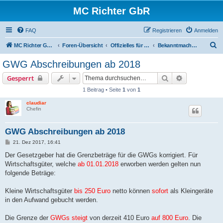
MC Richter GbR
FAQ
Registrieren
Anmelden
S
MC Richter GbR (Impressum / Datenschutz)
Foren-Übersicht
Offizielles für Jedermann
Bekanntmachungen
u
GWG Abschreibungen ab 2018
c
Suche
Erweiterte S
Gesperrt
h
1 Beitrag • Seite
1
von
1
e
claudiar
Chefin
GWG Abschreibungen ab 2018
B
21. Dez 2017, 16:41
e
i
Der Gesetzgeber hat die Grenzbeträge für die GWGs korrigiert. Für
t
Wirtschaftsgüter, welche
ab 01.01.2018
erworben werden gelten nun
r
a
folgende Beträge:
g
Kleine Wirtschaftsgüter
bis 250 Euro
netto können
sofort
als Kleingeräte
in den Aufwand gebucht werden.
Die Grenze der
GWGs steigt
von derzeit 410 Euro
auf 800 Euro
. Die