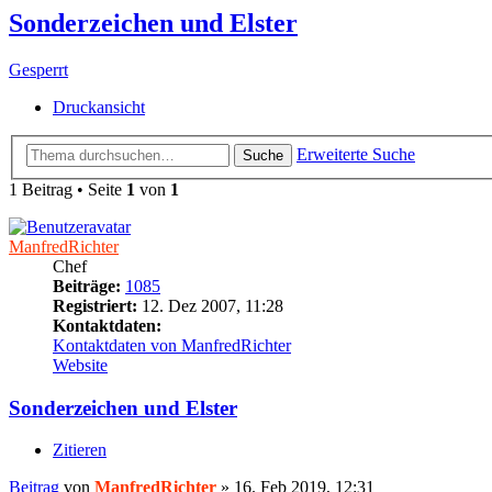
Sonderzeichen und Elster
Gesperrt
Druckansicht
Erweiterte Suche
Suche
1 Beitrag • Seite
1
von
1
ManfredRichter
Chef
Beiträge:
1085
Registriert:
12. Dez 2007, 11:28
Kontaktdaten:
Kontaktdaten von ManfredRichter
Website
Sonderzeichen und Elster
Zitieren
Beitrag
von
ManfredRichter
»
16. Feb 2019, 12:31