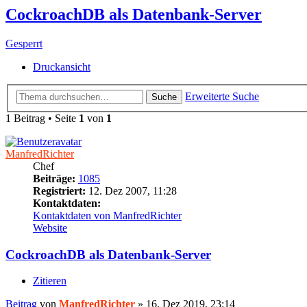
CockroachDB als Datenbank-Server
Gesperrt
Druckansicht
Erweiterte Suche
Suche
1 Beitrag • Seite
1
von
1
ManfredRichter
Chef
Beiträge:
1085
Registriert:
12. Dez 2007, 11:28
Kontaktdaten:
Kontaktdaten von ManfredRichter
Website
CockroachDB als Datenbank-Server
Zitieren
Beitrag
von
ManfredRichter
»
16. Dez 2019, 23:14